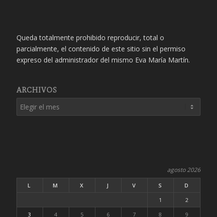
Queda totalmente prohibido reproducir, total o
parcialmente, el contenido de este sitio sin el permiso
expreso del administrador del mismo Eva María Martín.
ARCHIVOS
agosto 2026
L
M
X
J
V
S
D
1
2
3
4
5
6
7
8
9