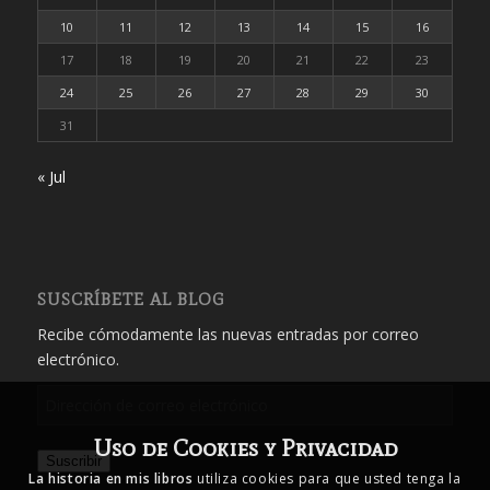
10
11
12
13
14
15
16
17
18
19
20
21
22
23
24
25
26
27
28
29
30
31
« Jul
SUSCRÍBETE AL BLOG
Recibe cómodamente las nuevas entradas por correo
electrónico.
Dirección
de
Uso de Cookies y Privacidad
correo
Suscribir
electrónico
La historia en mis libros
utiliza cookies para que usted tenga la