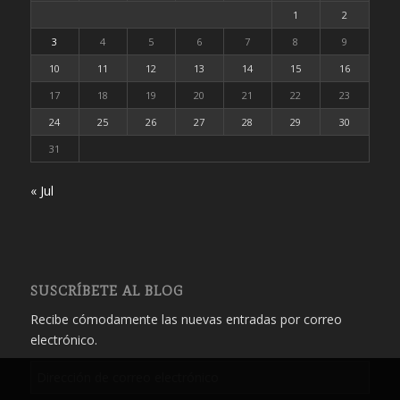
1
2
3
4
5
6
7
8
9
10
11
12
13
14
15
16
17
18
19
20
21
22
23
24
25
26
27
28
29
30
31
« Jul
SUSCRÍBETE AL BLOG
Recibe cómodamente las nuevas entradas por correo
electrónico.
Dirección
de