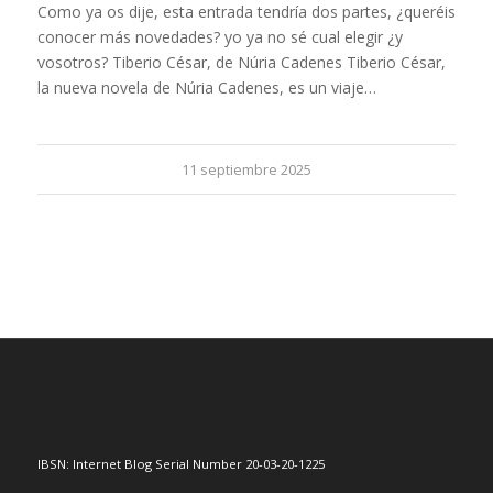
Como ya os dije, esta entrada tendría dos partes, ¿queréis
conocer más novedades? yo ya no sé cual elegir ¿y
vosotros? Tiberio César, de Núria Cadenes Tiberio César,
la nueva novela de Núria Cadenes, es un viaje…
11 septiembre 2025
IBSN: Internet Blog Serial Number 20-03-20-1225