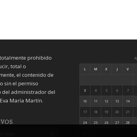
totalmente prohibido
a
cir, total o
L
M
X
J
V
mente, el contenido de
io sin el permiso
3
4
5
6
7
 del administrador del
Eva María Martín.
10
11
12
13
14
17
18
19
20
21
IVOS
24
25
26
27
28
31