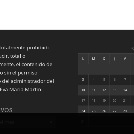
totalmente prohibido
a
cir, total o
L
M
X
J
V
mente, el contenido de
io sin el permiso
3
4
5
6
7
 del administrador del
Eva María Martín.
10
11
12
13
14
17
18
19
20
21
IVOS
24
25
26
27
28
31