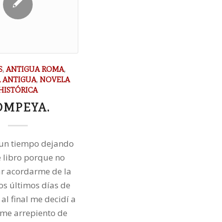
S
,
ANTIGUA ROMA
,
A ANTIGUA
,
NOVELA
HISTÓRICA
OMPEYA.
 un tiempo dejando
e libro porque no
ar acordarme de la
Los últimos días de
al final me decidí a
o me arrepiento de