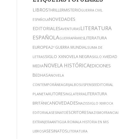
LIBROS
THRILLER
MISTERIO
GUERRA CIVIL
NOVEDADES
ESPAÑOLA
LITERATURA
EDITORIALES
AVENTURAS
ESPAÑOLA
LITERATURA
GUERRA
PÀMIES
EUROPEA
2ª GUERRA MUNDIAL
SUMA DE
SIGLO XX
NOVELA NEGRA
EDAD
LETRAS
SIGLO XVI
NOVELA HISTÓRICA
EDICIONES
MEDIA
B
EDHASA
NOVELA
CONTEMPORÁNEA
GRIJALBO
SUSPENSE
EDITORIAL
AUTORES
LITERATURA
PLANETA
INGLATERRA
NOVEDADES
BRITÁNICA
SIGLO XIX
NAZIS
ROCA
ESCRITORES
EDITORIAL
ASESINATO
NAZISMO
FRANCIA
NARRATIVA
ANTIGUA ROMA
EXTRANJERA
LA HISTORIA EN MIS
ASESINATOS
LITERATURA
LIBROS