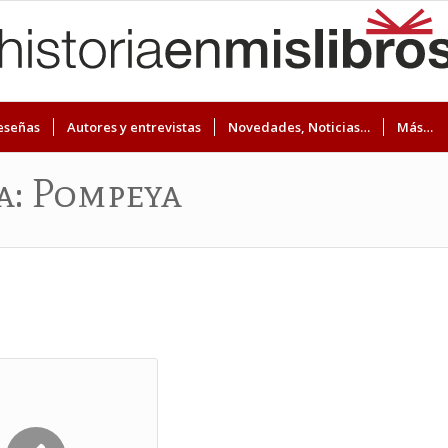
eseñas
Autores y entrevistas
Novedades, Noticias…
Más…
ta: Pompeya