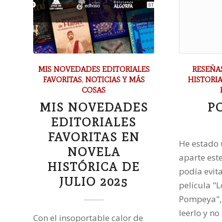
MIS NOVEDADES EDITORIALES
RESEÑA
FAVORITAS
,
NOTICIAS Y MÁS
HISTORI
COSAS
MIS NOVEDADES
P
EDITORIALES
FAVORITAS EN
He estado
NOVELA
aparte est
HISTÓRICA DE
podía evit
JULIO 2025
película "
Pompeya", 
leerlo y n
Con el insoportable calor de