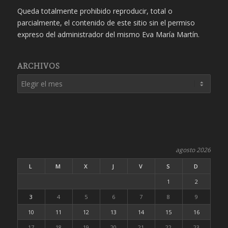
Queda totalmente prohibido reproducir, total o
parcialmente, el contenido de este sitio sin el permiso
expreso del administrador del mismo Eva María Martín.
ARCHIVOS
agosto 2026
L
M
X
J
V
S
D
1
2
3
4
5
6
7
8
9
10
11
12
13
14
15
16
17
18
19
20
21
22
23