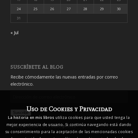
24
25
26
27
28
29
30
31
« Jul
SUSCRÍBETE AL BLOG
Recibe cómodamente las nuevas entradas por correo
electrónico.
Dirección
de
Uso de Cookies y Privacidad
correo
Suscribir
electrónico
La historia en mis libros
utiliza cookies para que usted tenga la
mejor experiencia de usuario. Si continúa navegando está dando
Únete a otros 1.719 suscriptores
su consentimiento para la aceptación de las mencionadas cookies