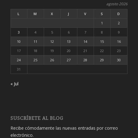
agosto 2026
L
M
X
J
V
S
D
1
2
3
4
5
6
7
8
9
10
11
12
13
14
15
16
17
18
19
20
21
22
23
24
25
26
27
28
29
30
31
« Jul
SUSCRÍBETE AL BLOG
Recibe cómodamente las nuevas entradas por correo
electrónico.