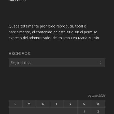
Queda totalmente prohibido reproducir, total o
parcialmente, el contenido de este sitio sin el permiso
expreso del administrador del mismo Eva María Martín.
ARCHIVOS
agosto 2026
L
M
X
J
V
S
D
1
2