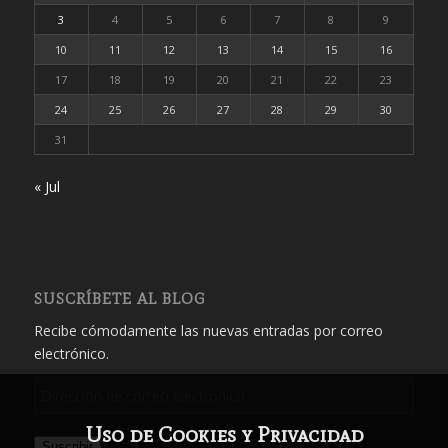
3
4
5
6
7
8
9
10
11
12
13
14
15
16
17
18
19
20
21
22
23
24
25
26
27
28
29
30
31
« Jul
SUSCRÍBETE AL BLOG
Recibe cómodamente las nuevas entradas por correo
electrónico.
Dirección
de
Uso de Cookies y Privacidad
correo
Suscribir