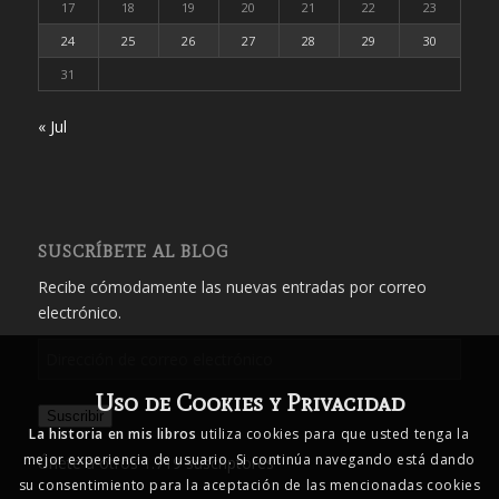
17
18
19
20
21
22
23
24
25
26
27
28
29
30
31
« Jul
SUSCRÍBETE AL BLOG
Recibe cómodamente las nuevas entradas por correo
electrónico.
Dirección
de
Uso de Cookies y Privacidad
correo
Suscribir
electrónico
La historia en mis libros
utiliza cookies para que usted tenga la
mejor experiencia de usuario. Si continúa navegando está dando
Únete a otros 1.719 suscriptores
su consentimiento para la aceptación de las mencionadas cookies