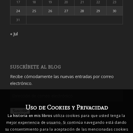
17
18
19
20
21
22
23
24
25
26
27
28
29
30
31
« Jul
SUSCRÍBETE AL BLOG
Recibe cómodamente las nuevas entradas por correo
electrónico.
Dirección
de
Uso de Cookies y Privacidad
correo
Suscribir
electrónico
La historia en mis libros
utiliza cookies para que usted tenga la
mejor experiencia de usuario. Si continúa navegando está dando
Únete a otros 1.719 suscriptores
su consentimiento para la aceptación de las mencionadas cookies