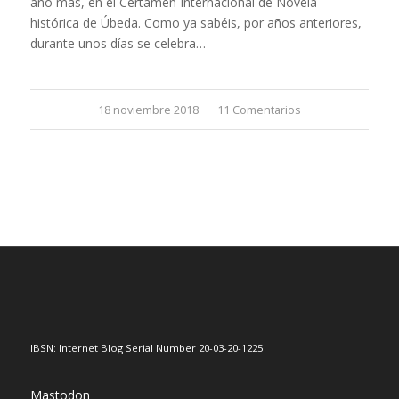
año más, en el Certamen Internacional de Novela
histórica de Úbeda. Como ya sabéis, por años anteriores,
durante unos días se celebra…
18 noviembre 2018
/
11 Comentarios
IBSN: Internet Blog Serial Number 20-03-20-1225
Mastodon