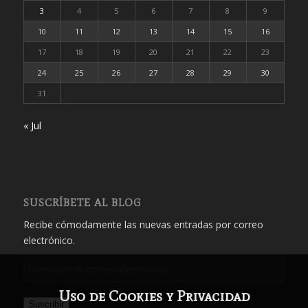
3
4
5
6
7
8
9
10
11
12
13
14
15
16
17
18
19
20
21
22
23
24
25
26
27
28
29
30
31
« Jul
SUSCRÍBETE AL BLOG
Recibe cómodamente las nuevas entradas por correo
electrónico.
Dirección
de
Uso de Cookies y Privacidad
correo
Suscribir