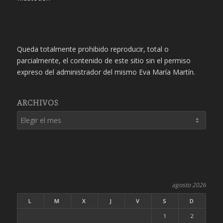
Queda totalmente prohibido reproducir, total o
parcialmente, el contenido de este sitio sin el permiso
expreso del administrador del mismo Eva María Martín.
ARCHIVOS
agosto 2026
L
M
X
J
V
S
D
1
2