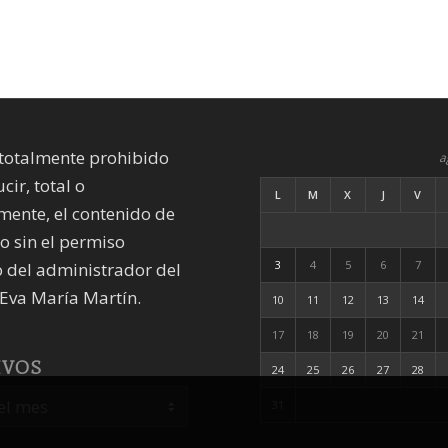
totalmente prohibido
a
cir, total o
L
M
X
J
V
mente, el contenido de
io sin el permiso
3
4
5
6
7
 del administrador del
Eva María Martín.
10
11
12
13
14
17
18
19
20
21
IVOS
24
25
26
27
28
31