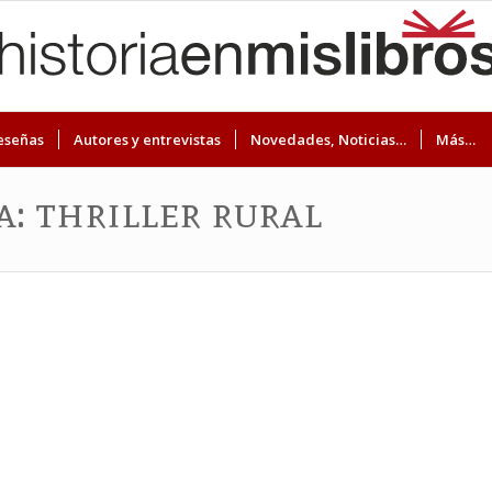
eseñas
Autores y entrevistas
Novedades, Noticias…
Más…
a: thriller rural