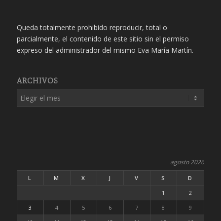
Queda totalmente prohibido reproducir, total o
parcialmente, el contenido de este sitio sin el permiso
expreso del administrador del mismo Eva María Martín.
ARCHIVOS
agosto 2026
L
M
X
J
V
S
D
1
2
3
4
5
6
7
8
9