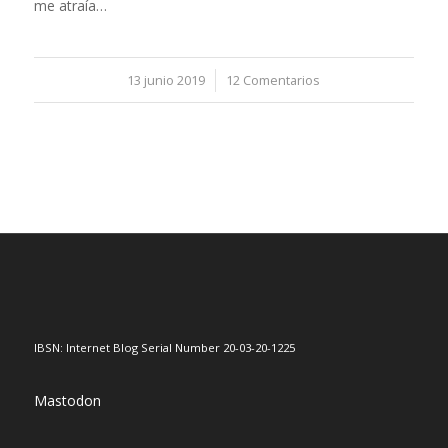
me atraía…
13 junio 2019
/
12 Comentarios
IBSN: Internet Blog Serial Number 20-03-20-1225
Mastodon