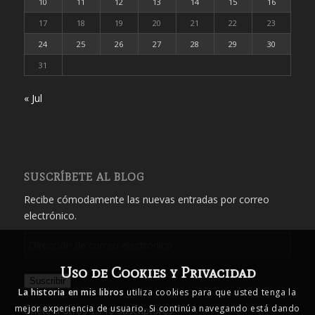
10
11
12
13
14
15
16
17
18
19
20
21
22
23
24
25
26
27
28
29
30
31
« Jul
SUSCRÍBETE AL BLOG
Recibe cómodamente las nuevas entradas por correo
electrónico.
Dirección
de
Uso de Cookies y Privacidad
correo
Suscribir
electrónico
La historia en mis libros
utiliza cookies para que usted tenga la
mejor experiencia de usuario. Si continúa navegando está dando
Únete a otros 1.719 suscriptores