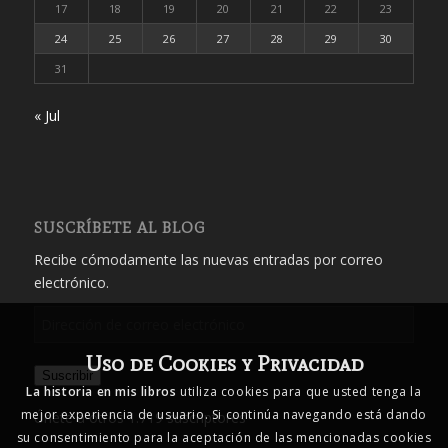
17
18
19
20
21
22
23
24
25
26
27
28
29
30
31
« Jul
SUSCRÍBETE AL BLOG
Recibe cómodamente las nuevas entradas por correo
electrónico.
Dirección
de
Uso de Cookies y Privacidad
correo
Suscribir
electrónico
La historia en mis libros
utiliza cookies para que usted tenga la
mejor experiencia de usuario. Si continúa navegando está dando
Únete a otros 1.719 suscriptores
su consentimiento para la aceptación de las mencionadas cookies