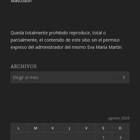
Mastodon
Queda totalmente prohibido reproducir, total o
parcialmente, el contenido de este sitio sin el permiso
expreso del administrador del mismo Eva María Martín.
ARCHIVOS
agosto 2026
L
M
X
J
V
S
D
1
2