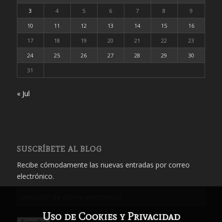
3
4
5
6
7
8
9
10
11
12
13
14
15
16
17
18
19
20
21
22
23
24
25
26
27
28
29
30
31
« Jul
SUSCRÍBETE AL BLOG
Recibe cómodamente las nuevas entradas por correo
electrónico.
Dirección
de
Uso de Cookies y Privacidad
correo