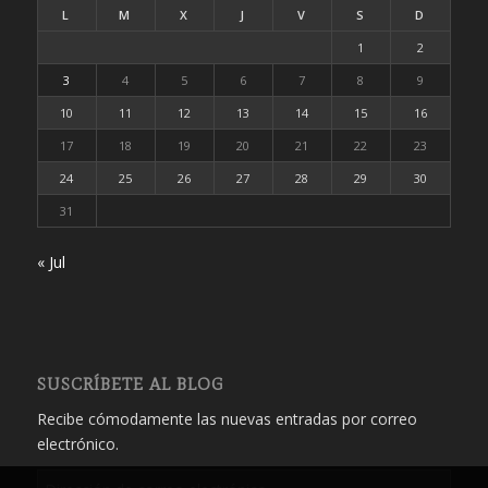
L
M
X
J
V
S
D
1
2
3
4
5
6
7
8
9
10
11
12
13
14
15
16
17
18
19
20
21
22
23
24
25
26
27
28
29
30
31
« Jul
SUSCRÍBETE AL BLOG
Recibe cómodamente las nuevas entradas por correo
electrónico.
Dirección