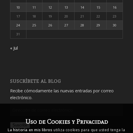
10
11
12
13
14
15
16
17
18
19
20
21
22
23
24
25
26
27
28
29
30
31
« Jul
SUSCRÍBETE AL BLOG
Recibe cómodamente las nuevas entradas por correo
electrónico.
Dirección
de
Uso de Cookies y Privacidad
correo
Suscribir
electrónico
La historia en mis libros
utiliza cookies para que usted tenga la