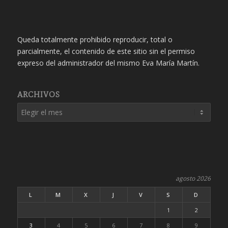
Queda totalmente prohibido reproducir, total o
parcialmente, el contenido de este sitio sin el permiso
expreso del administrador del mismo Eva María Martín.
ARCHIVOS
agosto 2026
L
M
X
J
V
S
D
1
2
3
4
5
6
7
8
9