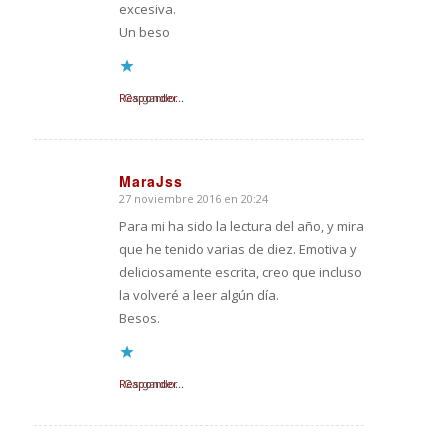
excesiva.
Un beso
Responder
Cargando...
MaraJss
27 noviembre 2016 en 20:24
Dice:
Para mi ha sido la lectura del año, y mira
que he tenido varias de diez. Emotiva y
deliciosamente escrita, creo que incluso
la volveré a leer algún día.
Besos.
Responder
Cargando...