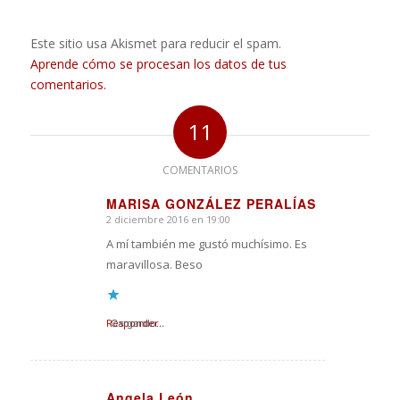
Este sitio usa Akismet para reducir el spam.
Aprende cómo se procesan los datos de tus
comentarios.
11
COMENTARIOS
MARISA GONZÁLEZ PERALÍAS
2 diciembre 2016 en 19:00
Dice:
A mí también me gustó muchísimo. Es
maravillosa. Beso
Responder
Cargando...
Angela León