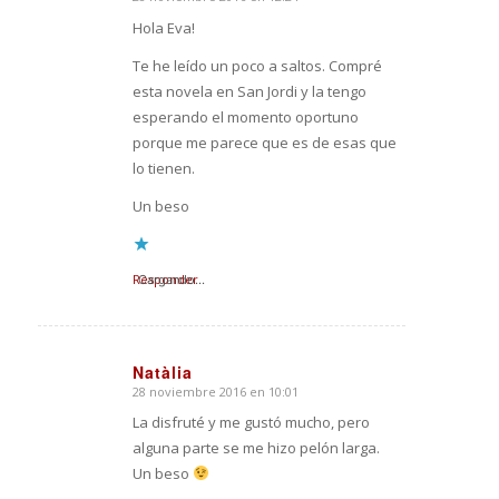
Dice:
Hola Eva!
Te he leído un poco a saltos. Compré
esta novela en San Jordi y la tengo
esperando el momento oportuno
porque me parece que es de esas que
lo tienen.
Un beso
Responder
Cargando...
Natàlia
28 noviembre 2016 en 10:01
Dice:
La disfruté y me gustó mucho, pero
alguna parte se me hizo pelón larga.
Un beso