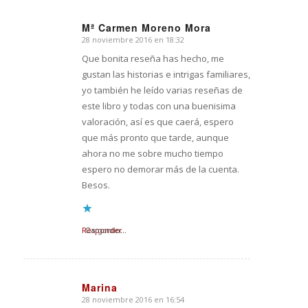
Mª Carmen Moreno Mora
28 noviembre 2016 en 18:32
Dice:
Que bonita reseña has hecho, me
gustan las historias e intrigas familiares,
yo también he leído varias reseñas de
este libro y todas con una buenisima
valoración, así es que caerá, espero
que más pronto que tarde, aunque
ahora no me sobre mucho tiempo
espero no demorar más de la cuenta.
Besos.
Responder
Cargando...
Marina
28 noviembre 2016 en 16:54
Dice: