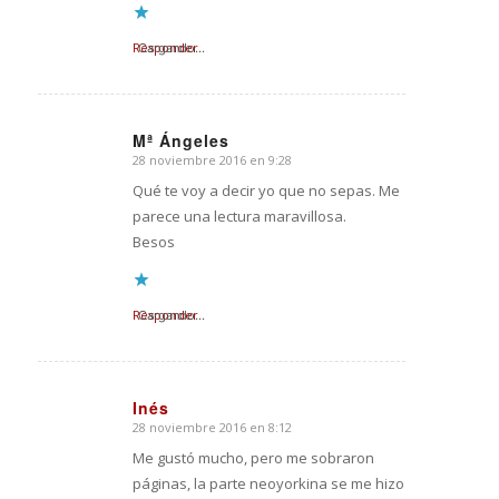
Responder
Cargando...
Mª Ángeles
28 noviembre 2016 en 9:28
Dice:
Qué te voy a decir yo que no sepas. Me
parece una lectura maravillosa.
Besos
Responder
Cargando...
Inés
28 noviembre 2016 en 8:12
Dice:
Me gustó mucho, pero me sobraron
páginas, la parte neoyorkina se me hizo