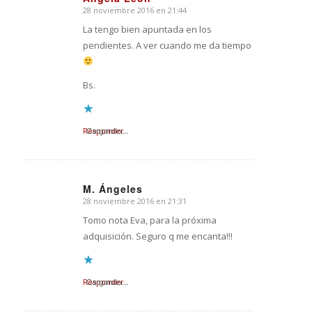
28 noviembre 2016 en 21:44
Dice:
La tengo bien apuntada en los
pendientes. A ver cuando me da tiempo
Bs.
Responder
Cargando...
M. Ángeles
28 noviembre 2016 en 21:31
Dice:
Tomo nota Eva, para la próxima
adquisición. Seguro q me encanta!!!
Responder
Cargando...