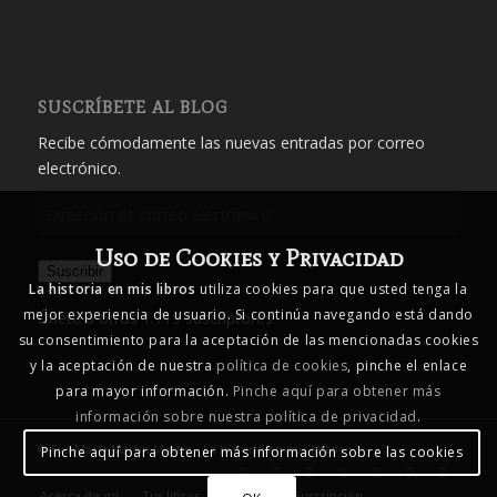
SUSCRÍBETE AL BLOG
Recibe cómodamente las nuevas entradas por correo
electrónico.
Dirección
de
Uso de Cookies y Privacidad
correo
Suscribir
electrónico
La historia en mis libros
utiliza cookies para que usted tenga la
mejor experiencia de usuario. Si continúa navegando está dando
Únete a otros 1.719 suscriptores
su consentimiento para la aceptación de las mencionadas cookies
y la aceptación de nuestra
política de cookies
, pinche el enlace
para mayor información.
Pinche aquí para obtener más
información sobre nuestra política de privacidad
.
© Eva María Martín Martín - La historia en mis libros
Pinche aquí para obtener más información sobre las cookies
Acerca de mí
Tus libros… mis libros
Suscripción