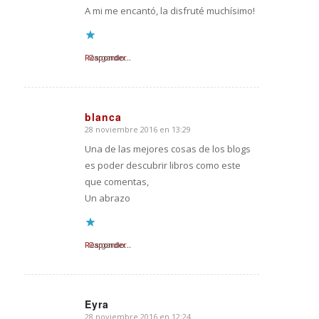
A mi me encantó, la disfruté muchísimo!
Responder
Cargando...
blanca
28 noviembre 2016 en 13:29
Dice:
Una de las mejores cosas de los blogs
es poder descubrir libros como este
que comentas,
Un abrazo
Responder
Cargando...
Eyra
28 noviembre 2016 en 12:24