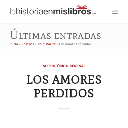
Últimas entradas
Inicio
»
Reseñas
»
No histórica
»
Los amores perdidos
NO HISTÓRICA
,
RESEÑAS
LOS AMORES
PERDIDOS