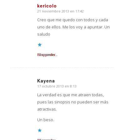
kericolo
21 noviembre 2013 en 17:42
Dice:
Creo que me quedo con todos y cada
uno de ellos. Me los voy a apuntar. Un
saludo
Responder
Cargando...
Kayena
17 octubre 2013 en 8:13
Dice:
La verdad es que me atraen todas,
pues las sinopsis no pueden ser más
atractivas.
Un beso.