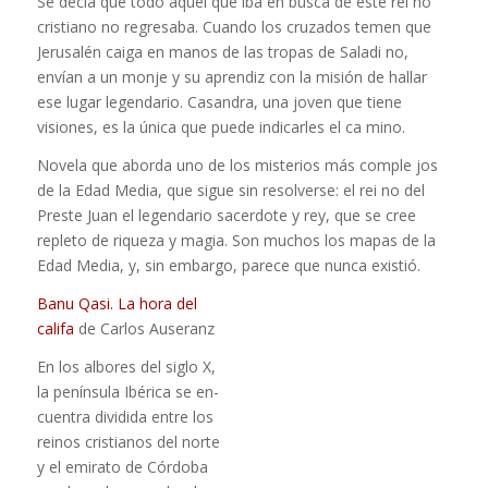
Se decía que todo aquel que iba en busca de este rei­ no
cristiano no regresaba. Cuando los cruzados temen que
Jerusalén caiga en manos de las tropas de Saladi­ no,
envían a un monje y su aprendiz con la misión de hallar
ese lugar legendario. Casandra, una joven que tiene
visiones, es la única que puede indicarles el ca­ mino.
Novela que aborda uno de los misterios más comple­ jos
de la Edad Media, que sigue sin resolverse: el rei­ no del
Preste Juan ­el legendario sacerdote y rey­, que se cree
repleto de riqueza y magia. Son muchos los mapas de la
Edad Media, y, sin embargo, parece que nunca existió.
Banu Qasi. La hora del
califa
de Carlos Auseranz
En los albores del siglo X,
la península Ibérica se en­
cuentra dividida entre los
reinos cristianos del norte
y el emirato de Córdoba