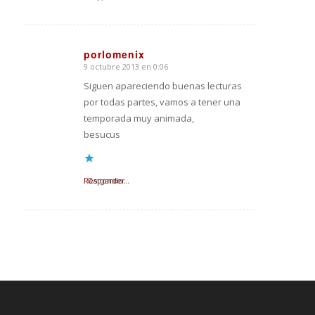
porlomenix
9 octubre 2013 en 0:06
Dice:
Siguen apareciendo buenas lecturas
por todas partes, vamos a tener una
temporada muy animada,
besucus
Responder
Cargando...