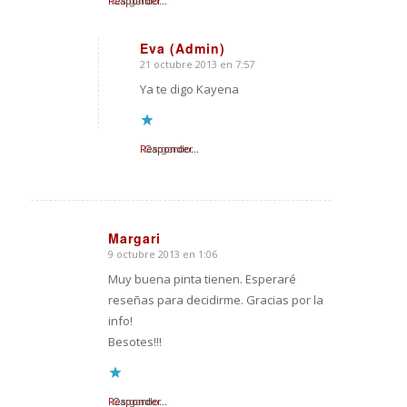
Responder
Cargando...
Eva (Admin)
21 octubre 2013 en 7:57
Dice:
Ya te digo Kayena
Responder
Cargando...
Margari
9 octubre 2013 en 1:06
Dice:
Muy buena pinta tienen. Esperaré
reseñas para decidirme. Gracias por la
info!
Besotes!!!
Responder
Cargando...