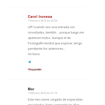
Carol Irunesa
7 febrero 2016 en 22:06
Dice:
uff! Cuando veo una entrada con
novedades, tiemblo… porque luego me
apetecen todos. Aunque el de
Posteguillo tendrá que esperar, tengo
pendiente los anteriores…
Un beso
Responder
Cargando...
Mar
7 febrero 2016 en 21:13
Dice:
Este mes viene cargado de esperadas
novedades. Estoy contando los días