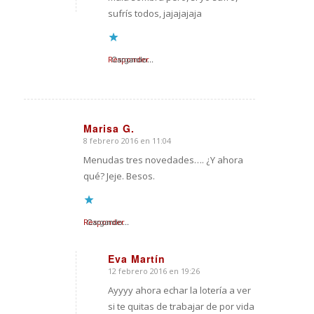
sufrís todos, jajajajaja
Responder
Cargando...
Marisa G.
8 febrero 2016 en 11:04
Dice:
Menudas tres novedades…. ¿Y ahora
qué? Jeje. Besos.
Responder
Cargando...
Eva Martín
12 febrero 2016 en 19:26
Dice:
Ayyyy ahora echar la lotería a ver
si te quitas de trabajar de por vida