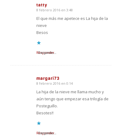
tatty
8 febrero 2016 en 3:48
Dice:
El que más me apetece es La hija de la
nieve
Besos
Responder
Cargando...
margari73
8 febrero 2016 en 0:14
Dice:
La hija de la nieve me llama mucho y
aún tengo que empezar esa trilogía de
Posteguillo.
Besotes!!
Responder
Cargando...