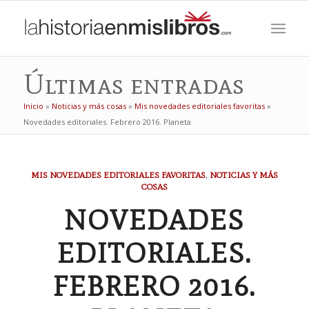
Últimas entradas
Inicio
»
Noticias y más cosas
»
Mis novedades editoriales favoritas
»
Novedades editoriales. Febrero 2016. Planeta
MIS NOVEDADES EDITORIALES FAVORITAS
,
NOTICIAS Y MÁS
COSAS
NOVEDADES
EDITORIALES.
FEBRERO 2016.