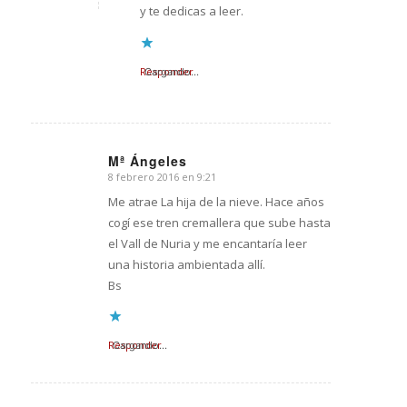
y te dedicas a leer.
Responder
Cargando...
Mª Ángeles
8 febrero 2016 en 9:21
Dice:
Me atrae La hija de la nieve. Hace años
cogí ese tren cremallera que sube hasta
el Vall de Nuria y me encantaría leer
una historia ambientada allí.
Bs
Responder
Cargando...