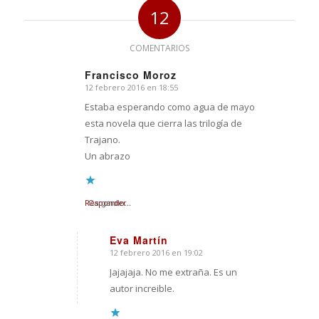
12
COMENTARIOS
Francisco Moroz
12 febrero 2016 en 18:55
Dice:
Estaba esperando como agua de mayo
esta novela que cierra las trilogía de
Trajano.
Un abrazo
Responder
Cargando...
Eva Martín
12 febrero 2016 en 19:02
Dice:
Jajajaja. No me extraña. Es un
autor increible.