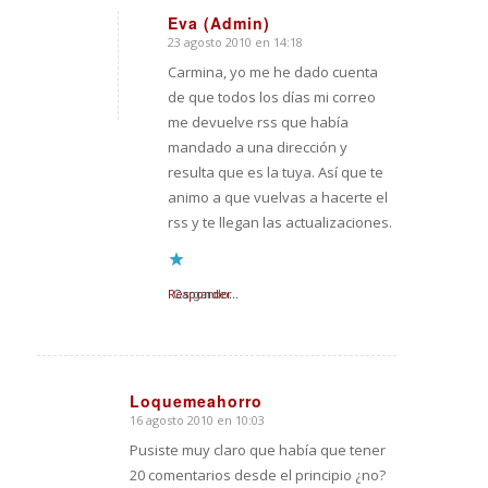
Eva (Admin)
23 agosto 2010 en 14:18
Dice:
Carmina, yo me he dado cuenta
de que todos los días mi correo
me devuelve rss que había
mandado a una dirección y
resulta que es la tuya. Así que te
animo a que vuelvas a hacerte el
rss y te llegan las actualizaciones.
Responder
Cargando...
Loquemeahorro
16 agosto 2010 en 10:03
Dice:
Pusiste muy claro que había que tener
20 comentarios desde el principio ¿no?