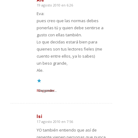
19 agosto 2010 en 6:26
Dice:
Eva:
pues creo que las normas debes
ponerlas tú y quien debe sentirse a
gusto con ellas también.
Lo que decidas estará bien para
quienes son tus lectores fieles (me
cuento entre ellos, ya lo sabes)
un beso grande,
Ale.
Responder
Cargando...
Isi
17 agosto 2010 en 7:56
Dice:
YO también entiendo que así de
repente vienen personas que nunca