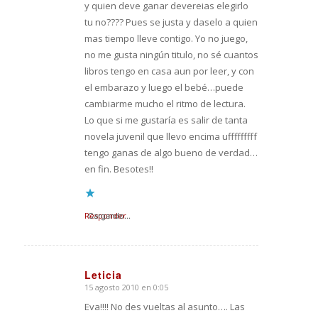
y quien deve ganar devereias elegirlo
tu no???? Pues se justa y daselo a quien
mas tiempo lleve contigo. Yo no juego,
no me gusta ningún titulo, no sé cuantos
libros tengo en casa aun por leer, y con
el embarazo y luego el bebé…puede
cambiarme mucho el ritmo de lectura.
Lo que si me gustaría es salir de tanta
novela juvenil que llevo encima ufffffffff
tengo ganas de algo bueno de verdad…
en fin. Besotes!!
Responder
Cargando...
Leticia
15 agosto 2010 en 0:05
Dice:
Eva!!!! No des vueltas al asunto…. Las