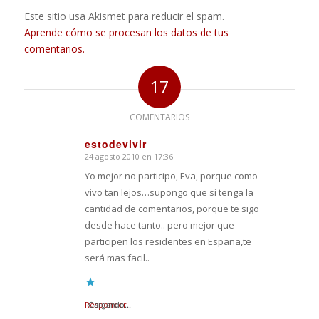
Este sitio usa Akismet para reducir el spam.
Aprende cómo se procesan los datos de tus
comentarios.
17
COMENTARIOS
estodevivir
24 agosto 2010 en 17:36
Dice:
Yo mejor no participo, Eva, porque como
vivo tan lejos…supongo que si tenga la
cantidad de comentarios, porque te sigo
desde hace tanto.. pero mejor que
participen los residentes en España,te
será mas facil..
Responder
Cargando...