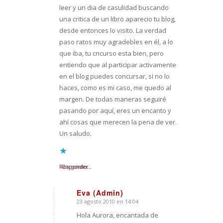
leer y un dia de casulidad buscando
una critica de un libro aparecio tu blog,
desde entonces lo visito. La verdad
paso ratos muy agradebles en él, a lo
que iba, tu cncurso esta bien, pero
entiendo que al participar activamente
en el blog puedes concursar, si no lo
haces, como es mi caso, me quedo al
margen. De todas maneras seguiré
pasando por aquí, eres un encanto y
ahí cosas que merecen la pena de ver.
Un saludo.
Responder
Cargando...
Eva (Admin)
23 agosto 2010 en 14:04
Dice:
Hola Aurora, encantada de