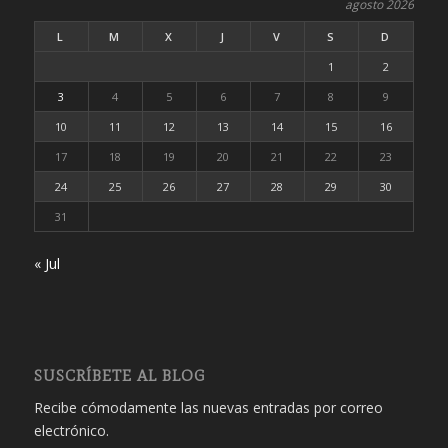
agosto 2026
L
M
X
J
V
S
D
1
2
3
4
5
6
7
8
9
10
11
12
13
14
15
16
17
18
19
20
21
22
23
24
25
26
27
28
29
30
31
« Jul
SUSCRÍBETE AL BLOG
Recibe cómodamente las nuevas entradas por correo
electrónico.