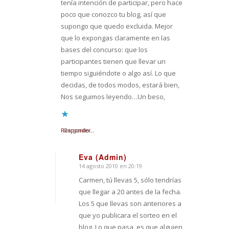
tenía intención de participar, pero hace
poco que conozco tu blog, así que
supongo que quedo excluida. Mejor
que lo expongas claramente en las
bases del concurso: que los
participantes tienen que llevar un
tiempo siguiéndote o algo así. Lo que
decidas, de todos modos, estará bien,
Nos seguimos leyendo…Un beso,
Responder
Cargando...
Eva (Admin)
14 agosto 2010 en 20:19
Dice:
Carmen, tú llevas 5, sólo tendrías
que llegar a 20 antes de la fecha.
Los 5 que llevas son anteriores a
que yo publicara el sorteo en el
blog. Lo que pasa, es que alguien