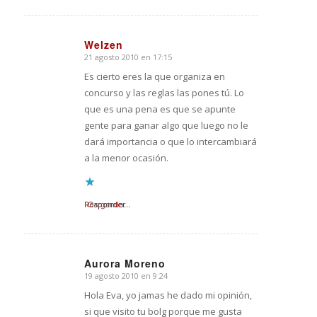
Welzen
21 agosto 2010 en 17:15
Dice:
Es cierto eres la que organiza en
concurso y las reglas las pones tú. Lo
que es una pena es que se apunte
gente para ganar algo que luego no le
dará importancia o que lo intercambiará
a la menor ocasión.
Responder
Cargando...
Aurora Moreno
19 agosto 2010 en 9:24
Dice:
Hola Eva, yo jamas he dado mi opinión,
si que visito tu bolg porque me gusta