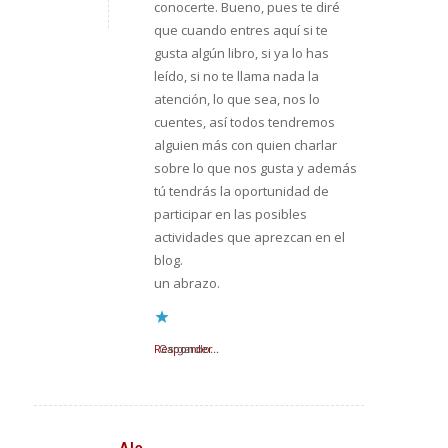
conocerte. Bueno, pues te diré
que cuando entres aquí si te
gusta algún libro, si ya lo has
leído, si no te llama nada la
atención, lo que sea, nos lo
cuentes, así todos tendremos
alguien más con quien charlar
sobre lo que nos gusta y además
tú tendrás la oportunidad de
participar en las posibles
actividades que aprezcan en el
blog.
un abrazo.
Responder
Cargando...
Ale