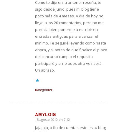
Como te dije en la anterior reseña, te
sigo desde junio, pues mi blog tiene
poco más de 4 meses. A día de hoy no
llego a los 20 comentarios, pero no me
parecía bien ponerme a escribir en
entradas antiguas para alcanzar el
mínimo. Te seguiré leyendo como hasta
ahora, y si antes de que finalice el plazo
del concurso cumplo el requisito
participaré y si no pues otra vez será.
Un abrazo.
Responder
Cargando...
AMYLOIS
15 agosto 2010 en 7:12
Dice:
Jajajaja, a fin de cuentas este es tu blog