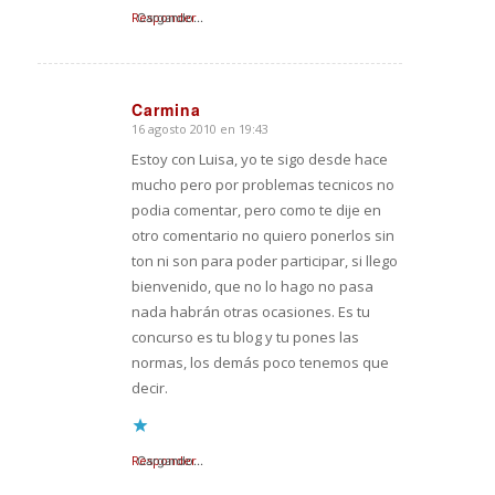
Responder
Cargando...
Carmina
16 agosto 2010 en 19:43
Dice:
Estoy con Luisa, yo te sigo desde hace
mucho pero por problemas tecnicos no
podia comentar, pero como te dije en
otro comentario no quiero ponerlos sin
ton ni son para poder participar, si llego
bienvenido, que no lo hago no pasa
nada habrán otras ocasiones. Es tu
concurso es tu blog y tu pones las
normas, los demás poco tenemos que
decir.
Responder
Cargando...