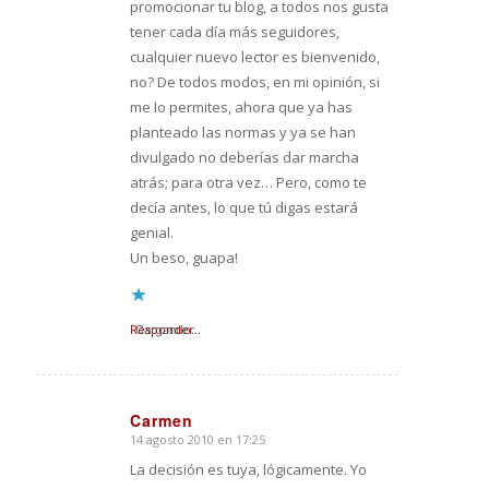
promocionar tu blog, a todos nos gusta
tener cada día más seguidores,
cualquier nuevo lector es bienvenido,
no? De todos modos, en mi opinión, si
me lo permites, ahora que ya has
planteado las normas y ya se han
divulgado no deberías dar marcha
atrás; para otra vez… Pero, como te
decía antes, lo que tú digas estará
genial.
Un beso, guapa!
Responder
Cargando...
Carmen
14 agosto 2010 en 17:25
Dice:
La decisión es tuya, lógicamente. Yo