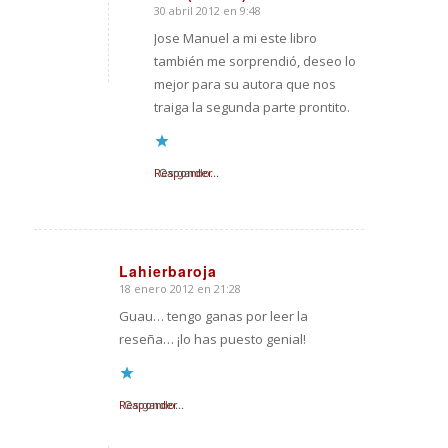
30 abril 2012 en 9:48
Dice:
Jose Manuel a mi este libro
también me sorprendió, deseo lo
mejor para su autora que nos
traiga la segunda parte prontito.
Responder
Cargando...
Lahierbaroja
18 enero 2012 en 21:28
Dice:
Guau… tengo ganas por leer la
reseña… ¡lo has puesto genial!
Responder
Cargando...