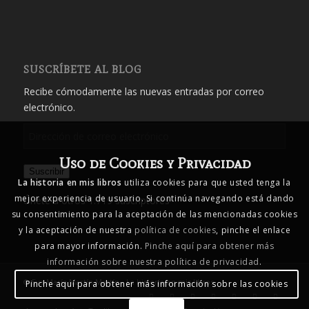
SUSCRÍBETE AL BLOG
Recibe cómodamente las nuevas entradas por correo
electrónico.
Dirección
de
Uso de Cookies y Privacidad
correo
Suscribir
electrónico
La historia en mis libros
utiliza cookies para que usted tenga la
mejor experiencia de usuario. Si continúa navegando está dando
Únete a otros 1.719 suscriptores
su consentimiento para la aceptación de las mencionadas cookies
y la aceptación de nuestra
política de cookies
, pinche el enlace
para mayor información.
Pinche aquí para obtener más
información sobre nuestra política de privacidad
.
© Eva María Martín Martín - La historia en mis libros
Pinche aquí para obtener más información sobre las cookies