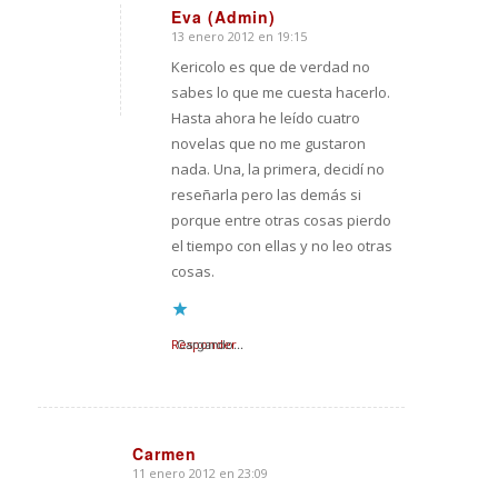
Eva (Admin)
13 enero 2012 en 19:15
Dice:
Kericolo es que de verdad no
sabes lo que me cuesta hacerlo.
Hasta ahora he leído cuatro
novelas que no me gustaron
nada. Una, la primera, decidí no
reseñarla pero las demás si
porque entre otras cosas pierdo
el tiempo con ellas y no leo otras
cosas.
Responder
Cargando...
Carmen
11 enero 2012 en 23:09
Dice: