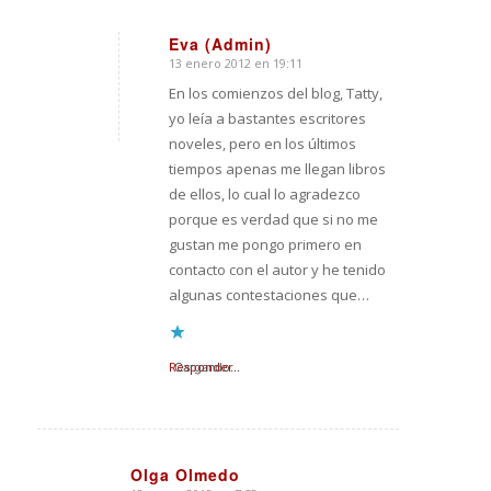
Eva (Admin)
13 enero 2012 en 19:11
Dice:
En los comienzos del blog, Tatty,
yo leía a bastantes escritores
noveles, pero en los últimos
tiempos apenas me llegan libros
de ellos, lo cual lo agradezco
porque es verdad que si no me
gustan me pongo primero en
contacto con el autor y he tenido
algunas contestaciones que…
Responder
Cargando...
Olga Olmedo