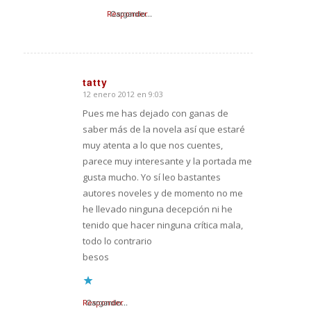
Responder
Cargando...
tatty
12 enero 2012 en 9:03
Dice:
Pues me has dejado con ganas de
saber más de la novela así que estaré
muy atenta a lo que nos cuentes,
parece muy interesante y la portada me
gusta mucho. Yo sí leo bastantes
autores noveles y de momento no me
he llevado ninguna decepción ni he
tenido que hacer ninguna crítica mala,
todo lo contrario
besos
Responder
Cargando...