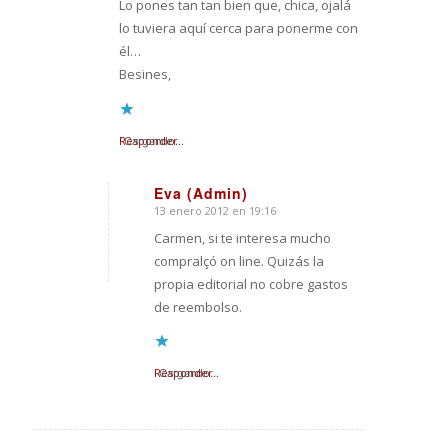
Lo pones tan tan bien que, chica, ojalá
lo tuviera aquí cerca para ponerme con
él…
Besines,
Responder
Cargando...
Eva (Admin)
13 enero 2012 en 19:16
Dice:
Carmen, si te interesa mucho
compralçó on line. Quizás la
propia editorial no cobre gastos
de reembolso.
Responder
Cargando...