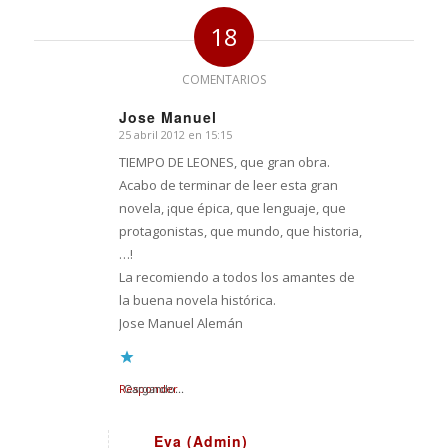
18
COMENTARIOS
Jose Manuel
25 abril 2012 en 15:15
Dice:
TIEMPO DE LEONES, que gran obra.
Acabo de terminar de leer esta gran
novela, ¡que épica, que lenguaje, que
protagonistas, que mundo, que historia,
…!
La recomiendo a todos los amantes de
la buena novela histórica.
Jose Manuel Alemán
Responder
Cargando...
Eva (Admin)