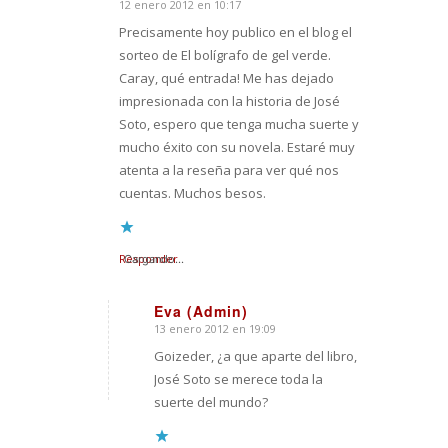
12 enero 2012 en 10:17
Dice:
Precisamente hoy publico en el blog el
sorteo de El bolígrafo de gel verde.
Caray, qué entrada! Me has dejado
impresionada con la historia de José
Soto, espero que tenga mucha suerte y
mucho éxito con su novela. Estaré muy
atenta a la reseña para ver qué nos
cuentas. Muchos besos.
Responder
Cargando...
Eva (Admin)
13 enero 2012 en 19:09
Dice:
Goizeder, ¿a que aparte del libro,
José Soto se merece toda la
suerte del mundo?