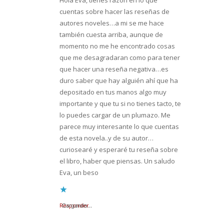
Hola Eva, tienes razón en lo que
cuentas sobre hacer las reseñas de
autores noveles…a mi se me hace
también cuesta arriba, aunque de
momento no me he encontrado cosas
que me desagradaran como para tener
que hacer una reseña negativa…es
duro saber que hay alguién ahí que ha
depositado en tus manos algo muy
importante y que tu si no tienes tacto, te
lo puedes cargar de un plumazo. Me
parece muy interesante lo que cuentas
de esta novela..y de su autor…
curiosearé y esperaré tu reseña sobre
el libro, haber que piensas. Un saludo
Eva, un beso
Responder
Cargando...