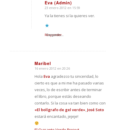
Eva (Admin)
23 enero 2012 en 15:59
Dice:
Ya la tienes si la quieres ver.
Responder
Cargando...
Maribel
16 enero 2012 en 20:26
Dice:
Hola
Eva
agradezco tu sinceridad, lo
cierto es que a mi me ha pasado varias
veces, lo de escribir antes de terminar
el libro, porque estás deseando
contarlo. Si la cosa va tan bien como con
«El bolígrafo de gel verde»
,
José Soto
estará encantado, jejeje!
El Guisante Verde Project