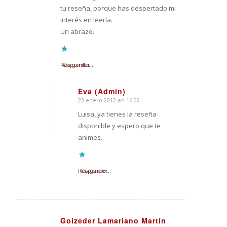
tu reseña, porque has despertado mi
interés en leerla.
Un abrazo.
Responder
Cargando...
Eva (Admin)
23 enero 2012 en 16:02
Dice:
Luisa, ya tienes la reseña
disponible y espero que te
animes.
Responder
Cargando...
Goizeder Lamariano Martín