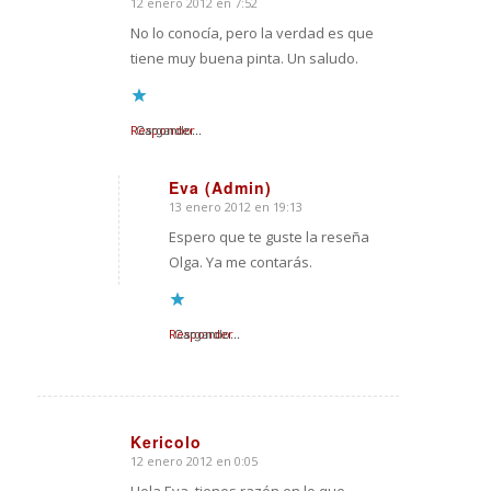
12 enero 2012 en 7:52
Dice:
No lo conocía, pero la verdad es que
tiene muy buena pinta. Un saludo.
Responder
Cargando...
Eva (Admin)
13 enero 2012 en 19:13
Dice:
Espero que te guste la reseña
Olga. Ya me contarás.
Responder
Cargando...
Kericolo
12 enero 2012 en 0:05
Dice: