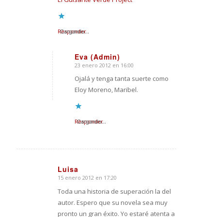
Responder
Cargando...
Eva (Admin)
23 enero 2012 en 16:00
Dice:
Ojalá y tenga tanta suerte como
Eloy Moreno, Maribel.
Responder
Cargando...
Luisa
15 enero 2012 en 17:20
Dice:
Toda una historia de superación la del
autor. Espero que su novela sea muy
pronto un gran éxito. Yo estaré atenta a