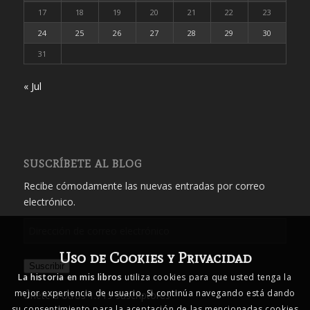
17
18
19
20
21
22
23
24
25
26
27
28
29
30
31
« Jul
SUSCRÍBETE AL BLOG
Recibe cómodamente las nuevas entradas por correo
electrónico.
Dirección
de
Uso de Cookies y Privacidad
correo
Suscribir
electrónico
La historia en mis libros
utiliza cookies para que usted tenga la
mejor experiencia de usuario. Si continúa navegando está dando
Únete a otros 1.719 suscriptores
su consentimiento para la aceptación de las mencionadas cookies