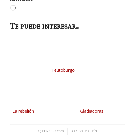
Cargando...
Te puede interesar...
Teutoburgo
La rebelión
Gladiadoras
/
14 FEBRERO 2009
POR
EVA MARTÍN