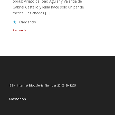
obras: Viriato de Joao Aguiar y Valentia de
Gabriel Castelló y leída hace sólo un par de
meses. Las citadas […]
Cargando...
Responder
IBSN: Internet Blog Serial Number 20-03-20-1225
Mastodon