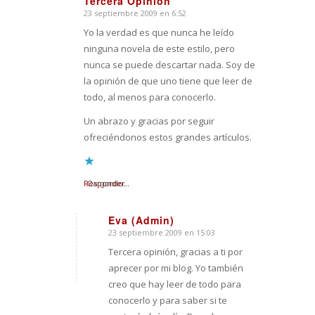
Tercera Opinión
23 septiembre 2009 en 6:52
Dice:
Yo la verdad es que nunca he leído
ninguna novela de este estilo, pero
nunca se puede descartar nada. Soy de
la opinión de que uno tiene que leer de
todo, al menos para conocerlo.
Un abrazo y gracias por seguir
ofreciéndonos estos grandes artículos.
Responder
Cargando...
Eva (Admin)
23 septiembre 2009 en 15:03
Dice:
Tercera opinión, gracias a ti por
aprecer por mi blog. Yo también
creo que hay leer de todo para
conocerlo y para saber si te