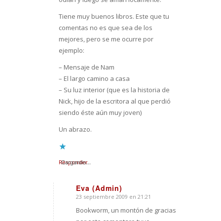
Tiene muy buenos libros. Este que tu
comentas no es que sea de los
mejores, pero se me ocurre por
ejemplo:
– Mensaje de Nam
– El largo camino a casa
– Su luz interior (que es la historia de
Nick, hijo de la escritora al que perdió
siendo éste aún muy joven)
Un abrazo.
Responder
Cargando...
Eva (Admin)
23 septiembre 2009 en 21:21
Dice:
Bookworm, un montón de gracias