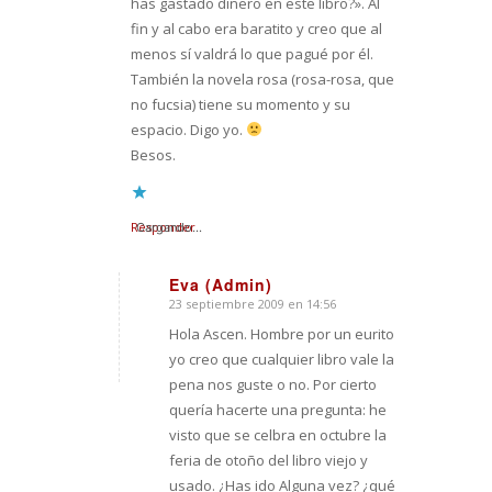
has gastado dinero en este libro?». Al
fin y al cabo era baratito y creo que al
menos sí valdrá lo que pagué por él.
También la novela rosa (rosa-rosa, que
no fucsia) tiene su momento y su
espacio. Digo yo.
Besos.
Responder
Cargando...
Eva (Admin)
23 septiembre 2009 en 14:56
Dice:
Hola Ascen. Hombre por un eurito
yo creo que cualquier libro vale la
pena nos guste o no. Por cierto
quería hacerte una pregunta: he
visto que se celbra en octubre la
feria de otoño del libro viejo y
usado. ¿Has ido Alguna vez? ¿qué