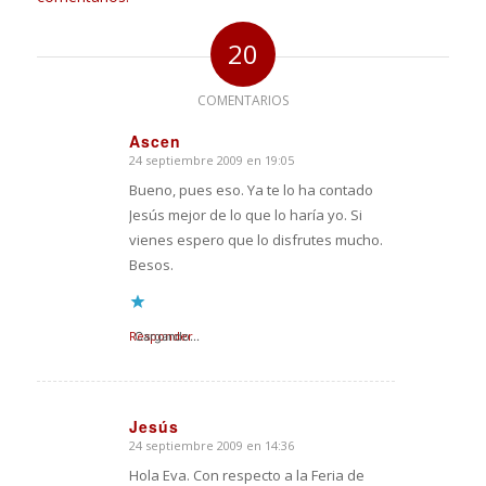
20
COMENTARIOS
Ascen
24 septiembre 2009 en 19:05
Dice:
Bueno, pues eso. Ya te lo ha contado
Jesús mejor de lo que lo haría yo. Si
vienes espero que lo disfrutes mucho.
Besos.
Responder
Cargando...
Jesús
24 septiembre 2009 en 14:36
Dice:
Hola Eva. Con respecto a la Feria de