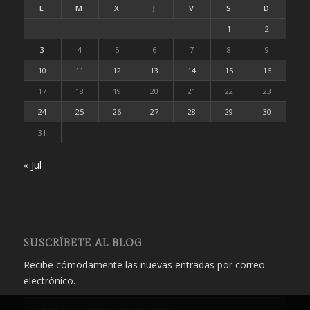
L
M
X
J
V
S
D
1
2
3
4
5
6
7
8
9
10
11
12
13
14
15
16
17
18
19
20
21
22
23
24
25
26
27
28
29
30
31
« Jul
SUSCRÍBETE AL BLOG
Recibe cómodamente las nuevas entradas por correo
electrónico.
Dirección