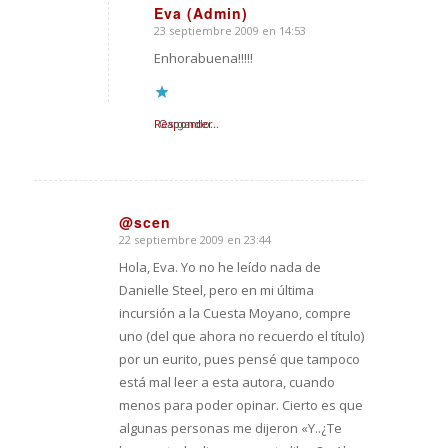
Eva (Admin)
23 septiembre 2009 en 14:53
Dice:
Enhorabuena!!!!!
Responder
Cargando...
@scen
22 septiembre 2009 en 23:44
Dice:
Hola, Eva. Yo no he leído nada de
Danielle Steel, pero en mi última
incursión a la Cuesta Moyano, compre
uno (del que ahora no recuerdo el título)
por un eurito, pues pensé que tampoco
está mal leer a esta autora, cuando
menos para poder opinar. Cierto es que
algunas personas me dijeron «Y..¿Te