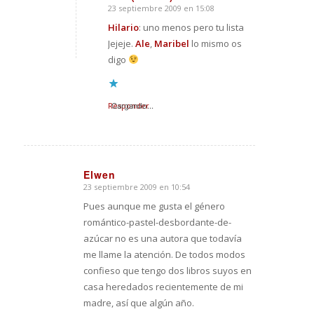
23 septiembre 2009 en 15:08
Dice:
Hilario
: uno menos pero tu lista
Jejeje.
Ale
,
Maribel
lo mismo os
digo
Responder
Cargando...
Elwen
23 septiembre 2009 en 10:54
Dice:
Pues aunque me gusta el género
romántico-pastel-desbordante-de-
azúcar no es una autora que todavía
me llame la atención. De todos modos
confieso que tengo dos libros suyos en
casa heredados recientemente de mi
madre, así que algún año.