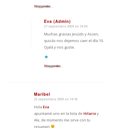
Responder
Cargando...
Eva (Admin)
27 septiembre 2009 en 14:34
Dice:
Muchas gracias Jesúds y Ascen,
quizás nos dejemos caer el día 10.
Ojalá y nos guste.
Responder
Cargando...
Maribel
23 septiembre 2009 en 14:18
Dice:
Hola
Eva
apuntamé uno en la lista de
Hilario
y
Ale, de momento me sirve con tu
resumen