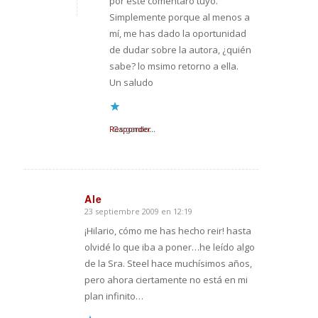
por este comentaro tuyo.
Simplemente porque al menos a
mí, me has dado la oportunidad
de dudar sobre la autora, ¿quién
sabe? lo msimo retorno a ella.
Un saludo
Responder
Cargando...
Ale
23 septiembre 2009 en 12:19
Dice:
¡Hilario, cómo me has hecho reir! hasta
olvidé lo que iba a poner…he leído algo
de la Sra. Steel hace muchísimos años,
pero ahora ciertamente no está en mi
plan infinito…