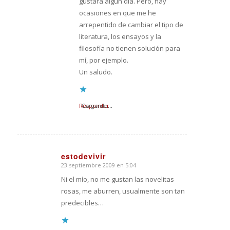
gustará algún día. Pero, hay
ocasiones en que me he
arrepentido de cambiar el tipo de
literatura, los ensayos y la
filosofía no tienen solución para
mí, por ejemplo.
Un saludo.
Responder
Cargando...
estodevivir
23 septiembre 2009 en 5:04
Dice:
Ni el mío, no me gustan las novelitas
rosas, me aburren, usualmente son tan
predecibles…