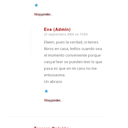
Responder
Cargando...
Eva (Admin)
23 septiembre 2009 en 15:04
Dice:
Elwen, pues la verdad, si tienes
libros en casa, leélos cuando sea
el momento conveniente porque
vasya! leer se pueden leer lo que
pasa es que en mi caso no me
entusiasma.
Un abrazo
Responder
Cargando...