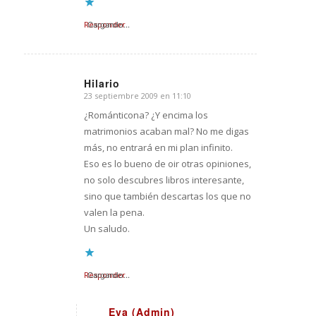
Responder
Cargando...
Hilario
23 septiembre 2009 en 11:10
Dice:
¿Románticona? ¿Y encima los
matrimonios acaban mal? No me digas
más, no entrará en mi plan infinito.
Eso es lo bueno de oir otras opiniones,
no solo descubres libros interesante,
sino que también descartas los que no
valen la pena.
Un saludo.
Responder
Cargando...
Eva (Admin)