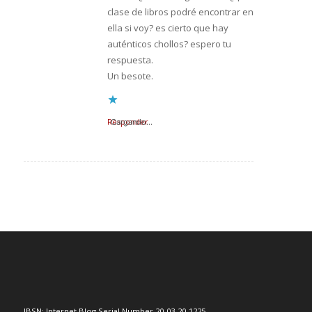
clase de libros podré encontrar en
ella si voy? es cierto que hay
auténticos chollos? espero tu
respuesta.
Un besote.
Responder
Cargando...
IBSN: Internet Blog Serial Number 20-03-20-1225