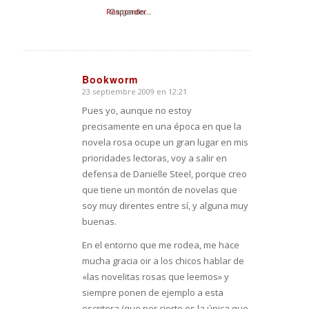
Responder
Cargando...
Bookworm
23 septiembre 2009 en 12:21
Dice:
Pues yo, aunque no estoy
precisamente en una época en que la
novela rosa ocupe un gran lugar en mis
prioridades lectoras, voy a salir en
defensa de Danielle Steel, porque creo
que tiene un montón de novelas que
soy muy direntes entre sí, y alguna muy
buenas.
En el entorno que me rodea, me hace
mucha gracia oir a los chicos hablar de
«las novelitas rosas que leemos» y
siempre ponen de ejemplo a esta
escritora (que por cierto es la única que