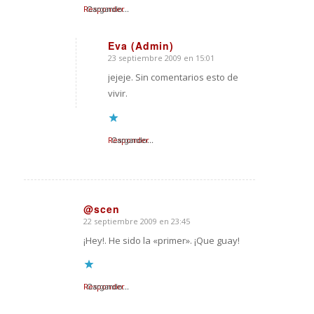
Responder
Cargando...
Eva (Admin)
23 septiembre 2009 en 15:01
Dice:
jejeje. Sin comentarios esto de
vivir.
Responder
Cargando...
@scen
22 septiembre 2009 en 23:45
Dice:
¡Hey!. He sido la «primer». ¡Que guay!
Responder
Cargando...