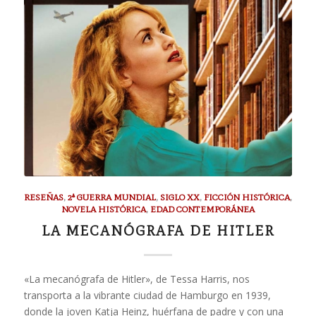
RESEÑAS
,
2ª GUERRA MUNDIAL
,
SIGLO XX
,
FICCIÓN HISTÓRICA
,
NOVELA HISTÓRICA
,
EDAD CONTEMPORÁNEA
LA MECANÓGRAFA DE HITLER
«La mecanógrafa de Hitler», de Tessa Harris, nos
transporta a la vibrante ciudad de Hamburgo en 1939,
donde la joven Katja Heinz, huérfana de padre y con una