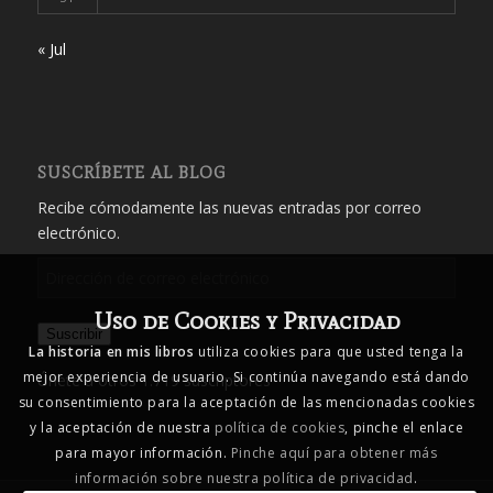
« Jul
SUSCRÍBETE AL BLOG
Recibe cómodamente las nuevas entradas por correo
electrónico.
Dirección
de
Uso de Cookies y Privacidad
correo
Suscribir
electrónico
La historia en mis libros
utiliza cookies para que usted tenga la
mejor experiencia de usuario. Si continúa navegando está dando
Únete a otros 1.719 suscriptores
su consentimiento para la aceptación de las mencionadas cookies
y la aceptación de nuestra
política de cookies
, pinche el enlace
para mayor información.
Pinche aquí para obtener más
información sobre nuestra política de privacidad
.