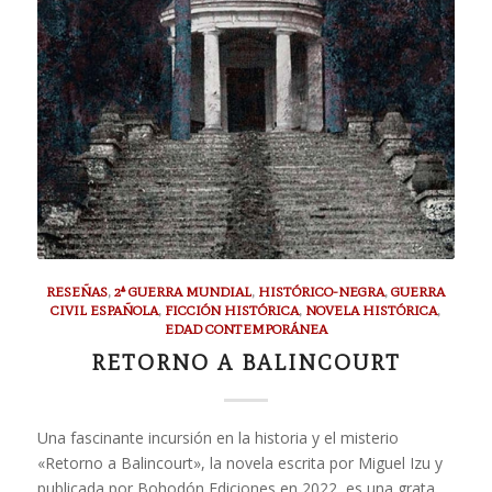
RESEÑAS
,
2ª GUERRA MUNDIAL
,
HISTÓRICO-NEGRA
,
GUERRA
CIVIL ESPAÑOLA
,
FICCIÓN HISTÓRICA
,
NOVELA HISTÓRICA
,
EDAD CONTEMPORÁNEA
RETORNO A BALINCOURT
Una fascinante incursión en la historia y el misterio
«Retorno a Balincourt», la novela escrita por Miguel Izu y
publicada por Bohodón Ediciones en 2022, es una grata