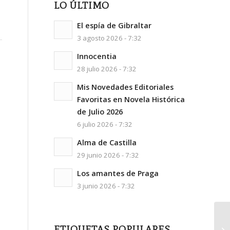
LO ÚLTIMO
El espía de Gibraltar
3 agosto 2026 - 7:32
Innocentia
28 julio 2026 - 7:32
Mis Novedades Editoriales
Favoritas en Novela Histórica
de Julio 2026
6 julio 2026 - 7:32
Alma de Castilla
29 junio 2026 - 7:32
Los amantes de Praga
3 junio 2026 - 7:32
Se
ETIQUETAS POPULARES