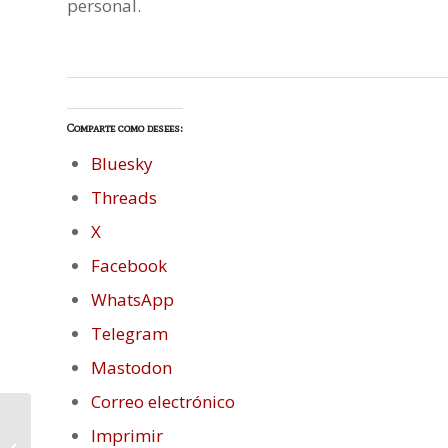
personal.
Comparte como desees:
Bluesky
Threads
X
Facebook
WhatsApp
Telegram
Mastodon
Correo electrónico
Imprimir
La feria del libro es de color verde