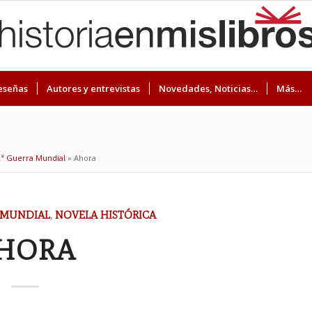
eseñas
Autores y entrevistas
Novedades, Noticias…
Más…
2ª Guerra Mundial
»
Ahora
A MUNDIAL
,
NOVELA HISTÓRICA
HORA