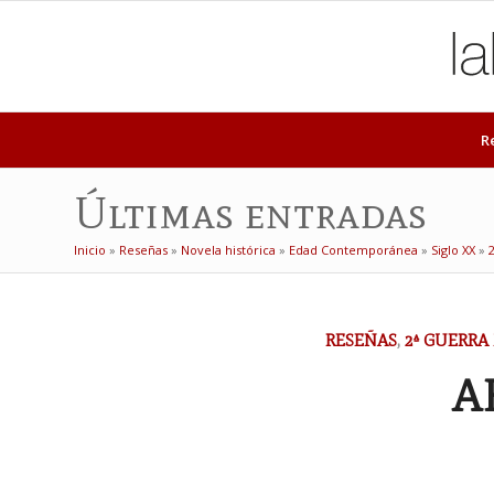
R
Últimas entradas
Inicio
»
Reseñas
»
Novela histórica
»
Edad Contemporánea
»
Siglo XX
»
dice:
RESEÑAS
,
2ª GUERR
A