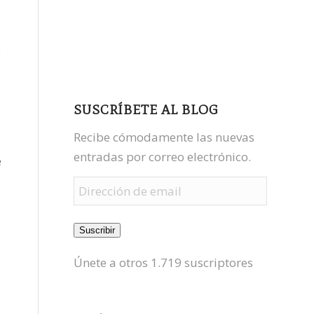
facebook
youtube
mastodon
o
SUSCRÍBETE AL BLOG
Recibe cómodamente las nuevas
entradas por correo electrónico.
e
Dirección
de
email
Suscribir
Únete a otros 1.719 suscriptores