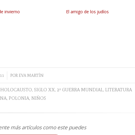
de invierno
El amigo de los judíos
11
POR
EVA MARTÍN
,
HOLOCAUSTO
,
SIGLO XX
,
2ª GUERRA MUNDIAL
,
LITERATURA
ANA
,
POLONIA
,
NIÑOS
ente más artículos como este puedes