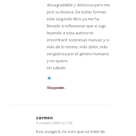
desagradable y dolorosa pero me
picó su lectura. De todas formas
este segundo libro ya me ha
llevado a reflexionar que si sigo
leyendo a esta autora no
encontraré sorpresas nuevas y si
más de lo mismo, más dolor, más
vergüenza por el género humano
y no quiero.
Un saludo.
Responder
Cargando...
carmen
4 octubre 2009 en 7:32
Dice:
Eva, exagerá, no creo que se trate de