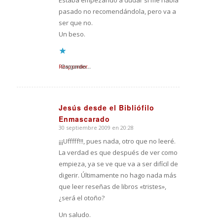
pasado no recomendándola, pero va a
ser que no.
Un beso.
Responder
Cargando...
Jesús desde el Bibliófilo
Enmascarado
Dice:
30 septiembre 2009 en 20:28
¡¡¡Ufffff!!!, pues nada, otro que no leeré.
La verdad es que después de ver como
empieza, ya se ve que va a ser difícil de
digerir. Últimamente no hago nada más
que leer reseñas de libros «tristes»,
¿será el otoño?
Un saludo.