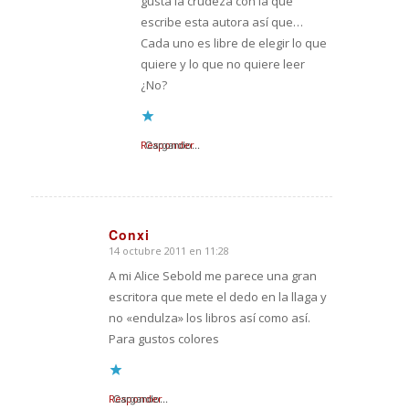
gusta la crudeza con la que
escribe esta autora así que…
Cada uno es libre de elegir lo que
quiere y lo que no quiere leer
¿No?
Responder
Cargando...
Conxi
14 octubre 2011 en 11:28
Dice:
A mi Alice Sebold me parece una gran
escritora que mete el dedo en la llaga y
no «endulza» los libros así como así.
Para gustos colores
Responder
Cargando...