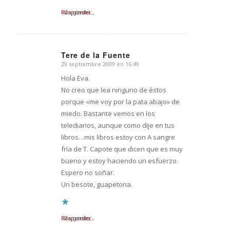
Responder
Cargando...
Tere de la Fuente
29 septiembre 2009 en 16:49
Dice:
Hola Eva.
No creo que lea ninguno de éstos
porque «me voy por la pata abajo» de
miedo. Bastante vemos en los
telediarios, aunque como dije en tus
libros…mis libros estoy con A sangre
fría de T. Capote que dicen que es muy
bueno y estoy haciendo un esfuerzo.
Espero no soñar.
Un besote, guapetona.
Responder
Cargando...