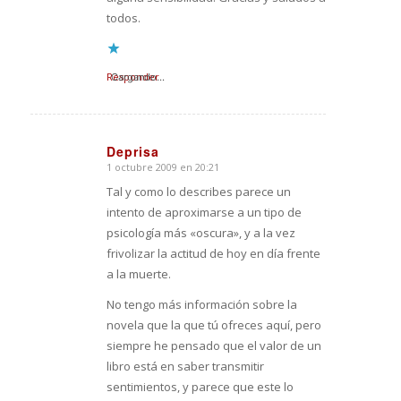
todos.
Responder
Cargando...
Deprisa
1 octubre 2009 en 20:21
Dice:
Tal y como lo describes parece un
intento de aproximarse a un tipo de
psicología más «oscura», y a la vez
frivolizar la actitud de hoy en día frente
a la muerte.
No tengo más información sobre la
novela que la que tú ofreces aquí, pero
siempre he pensado que el valor de un
libro está en saber transmitir
sentimientos, y parece que este lo