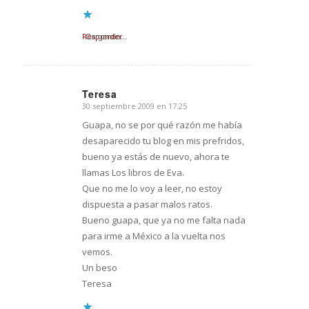
Responder
Cargando...
Teresa
30 septiembre 2009 en 17:25
Dice:
Guapa, no se por qué razón me había
desaparecido tu blog en mis prefridos,
bueno ya estás de nuevo, ahora te
llamas Los libros de Eva.
Que no me lo voy a leer, no estoy
dispuesta a pasar malos ratos.
Bueno guapa, que ya no me falta nada
para irme a México a la vuelta nos
vemos.
Un beso
Teresa