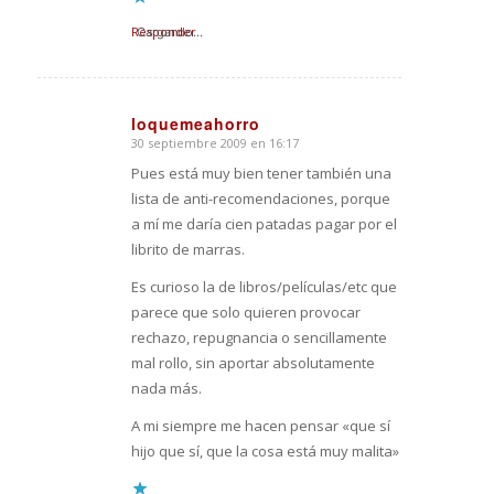
Responder
Cargando...
loquemeahorro
30 septiembre 2009 en 16:17
Dice:
Pues está muy bien tener también una
lista de anti-recomendaciones, porque
a mí me daría cien patadas pagar por el
librito de marras.
Es curioso la de libros/películas/etc que
parece que solo quieren provocar
rechazo, repugnancia o sencillamente
mal rollo, sin aportar absolutamente
nada más.
A mi siempre me hacen pensar «que sí
hijo que sí, que la cosa está muy malita»