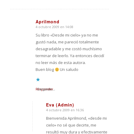
Aprilmond
4 octubre 2009 en 14:08
Dice:
Su libro «Desde mi cielo» ya no me
gustó nada, me pareció totalmente
desagradable y me costó muchísimo
terminar de leerlo. Ya entonces decidí
no leer más de esta autora.
Buen blog
Un saludo
Responder
Cargando...
Eva (Admin)
4 octubre 2009 en 16:36
Dice:
Bienvenida Aprilmond, «desde mi
cielo» no sé que decirte, me
resultó muy dura y efectivamente