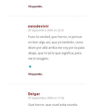
Responder
Cargando...
estodevivir
29 septiembre 2009 en 22:41
Dice:
Pues la verdad, que horror, ni pensar
en leer algo así, que yo también, como
dicen por allá arriba me voy por la pata
abajo, que ni sé lo que significa, pero
me lo imagino..
Responder
Cargando...
Deigar
29 septiembre 2009 en 17:50
Dice:
Que horror, que cruel esta novela.