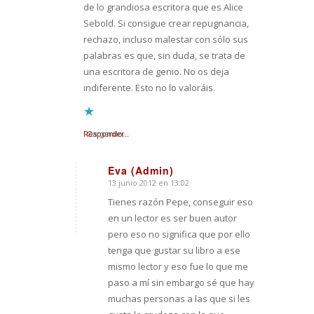
de lo grandiosa escritora que es Alice
Sebold. Si consigue crear repugnancia,
rechazo, incluso malestar con sólo sus
palabras es que, sin duda, se trata de
una escritora de genio. No os deja
indiferente. Esto no lo valoráis.
Responder
Cargando...
Eva (Admin)
13 junio 2012 en 13:02
Dice:
Tienes razón Pepe, conseguir eso
en un lector es ser buen autor
pero eso no significa que por ello
tenga que gustar su libro a ese
mismo lector y eso fue lo que me
paso a mí sin embargo sé que hay
muchas personas a las que si les