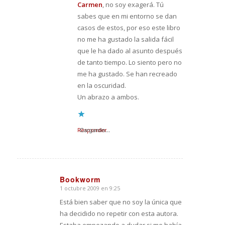
Carmen
, no soy exagerá. Tú
sabes que en mi entorno se dan
casos de estos, por eso este libro
no me ha gustado la salida fácil
que le ha dado al asunto después
de tanto tiempo. Lo siento pero no
me ha gustado. Se han recreado
en la oscuridad.
Un abrazo a ambos.
Responder
Cargando...
Bookworm
1 octubre 2009 en 9:25
Dice:
Está bien saber que no soy la única que
ha decidido no repetir con esta autora.
Estaba empezando a dudar si me había