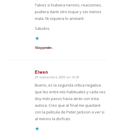
Talvez si hubiera nervios, reacciones,
pudiera darle otro toque y ser menos
mala. Ni siquiera lo anotaré.
Saludos.
Responder
Cargando...
Elwen
29 septiembre 2009 en 16:59
Dice:
Bueno, es la segunda crítica negativa
que leo entre mis habituales y cada vez
doy más pasos hacia atrás con esta
autora. Creo que al final me quedaré
con la película de Peter Jackson a ver si
al menos la disfruto.