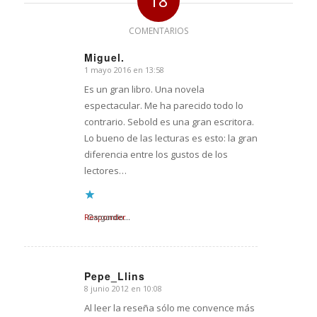
18
COMENTARIOS
Miguel.
1 mayo 2016 en 13:58
Dice:
Es un gran libro. Una novela
espectacular. Me ha parecido todo lo
contrario. Sebold es una gran escritora.
Lo bueno de las lecturas es esto: la gran
diferencia entre los gustos de los
lectores…
Responder
Cargando...
Pepe_Llins
8 junio 2012 en 10:08
Dice:
Al leer la reseña sólo me convence más