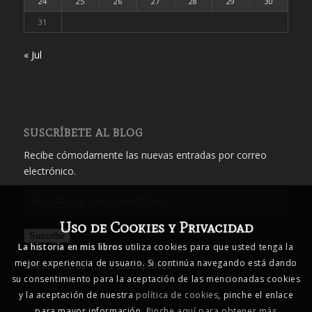
24
25
26
27
28
29
30
31
« Jul
SUSCRÍBETE AL BLOG
Recibe cómodamente las nuevas entradas por correo
electrónico.
Dirección
de
Uso de Cookies y Privacidad
correo
Suscribir
electrónico
La historia en mis libros
utiliza cookies para que usted tenga la
mejor experiencia de usuario. Si continúa navegando está dando
Únete a otros 1.719 suscriptores
su consentimiento para la aceptación de las mencionadas cookies
y la aceptación de nuestra
política de cookies
, pinche el enlace
para mayor información.
Pinche aquí para obtener más