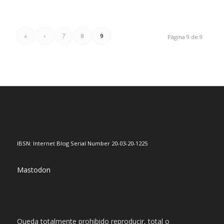
«
‹
7
8
9
Página 9 de 9
IBSN: Internet Blog Serial Number 20-03-20-1225
Mastodon
Queda totalmente prohibido reproducir, total o