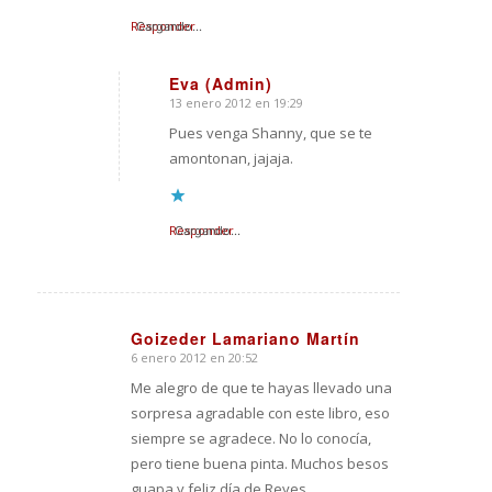
Responder
Cargando...
Eva (Admin)
13 enero 2012 en 19:29
Dice:
Pues venga Shanny, que se te
amontonan, jajaja.
Responder
Cargando...
Goizeder Lamariano Martín
6 enero 2012 en 20:52
Dice:
Me alegro de que te hayas llevado una
sorpresa agradable con este libro, eso
siempre se agradece. No lo conocía,
pero tiene buena pinta. Muchos besos
guapa y feliz día de Reyes.