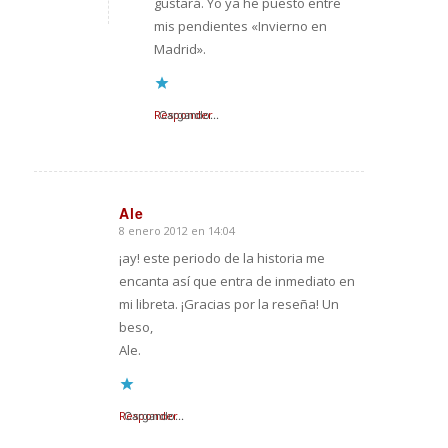
gustará. Yo ya he puesto entre
mis pendientes «Invierno en
Madrid».
Responder
Cargando...
Ale
8 enero 2012 en 14:04
Dice:
¡ay! este periodo de la historia me
encanta así que entra de inmediato en
mi libreta. ¡Gracias por la reseña! Un
beso,
Ale.
Responder
Cargando...