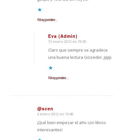
Responder
Cargando...
Eva (Admin)
13 enero 2012 en 19:30
Dice:
Claro que siempre se agradece
una buena lectura Goizeder, jijijiji.
Responder
Cargando...
@scen
6 enero 2012 en 15:40
Dice:
¡Qué bien empezar el año con libros
interesantes!