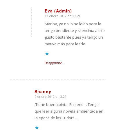
Eva (Admin)
13 enero 2012 en 19:29
Dice:
Marina, yo no lo he leído pero lo
tengo pendiente y si encima a ti te
gustó bastante pues ya tengo un
motivo más para leerlo.
Responder
Cargando...
Shanny
7 enero 2012 en 3:21
Dice:
¡Tiene buena pinta! En serio… Tengo
que leer alguna novela ambientada en
la época de los Tudors…