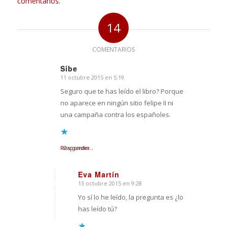
comentarios.
14
COMENTARIOS
Sibe
11 octubre 2015 en 5:19
Dice:
Seguro que te has leído el libro? Porque
no aparece en ningún sitio felipe II ni
una campaña contra los españoles.
Responder
Cargando...
Eva Martín
13 octubre 2015 en 9:28
Dice:
Yo sí lo he leído, la pregunta es ¿lo
has leído tú?