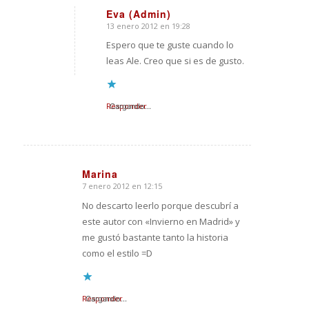
Eva (Admin)
13 enero 2012 en 19:28
Dice:
Espero que te guste cuando lo
leas Ale. Creo que si es de gusto.
Responder
Cargando...
Marina
7 enero 2012 en 12:15
Dice:
No descarto leerlo porque descubrí a
este autor con «Invierno en Madrid» y
me gustó bastante tanto la historia
como el estilo =D
Responder
Cargando...