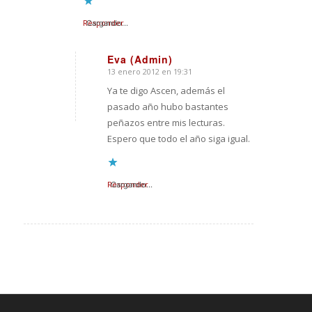
Responder
Cargando...
Eva (Admin)
13 enero 2012 en 19:31
Dice:
Ya te digo Ascen, además el
pasado año hubo bastantes
peñazos entre mis lecturas.
Espero que todo el año siga igual.
Responder
Cargando...