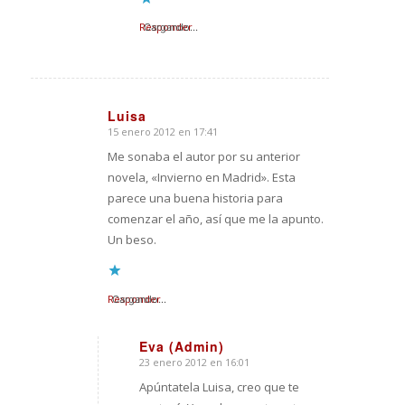
Responder
Cargando...
Luisa
15 enero 2012 en 17:41
Dice:
Me sonaba el autor por su anterior
novela, «Invierno en Madrid». Esta
parece una buena historia para
comenzar el año, así que me la apunto.
Un beso.
Responder
Cargando...
Eva (Admin)
23 enero 2012 en 16:01
Dice:
Apúntatela Luisa, creo que te