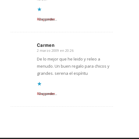
Responder
Cargando...
Carmen
2 marzo 2009 en 20:26
Dice:
De lo mejor que he leido y releo a
menudo. Un buen regalo para chicos y
grandes. serena el espíritu
Responder
Cargando...