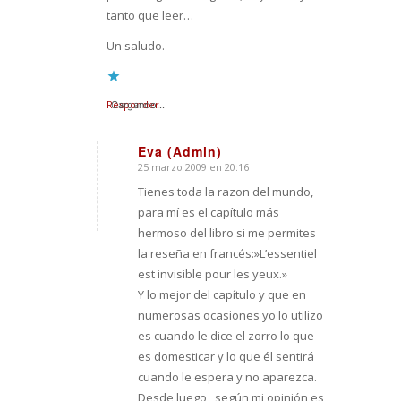
tanto que leer…
Un saludo.
Responder
Cargando...
Eva (Admin)
25 marzo 2009 en 20:16
Dice:
Tienes toda la razon del mundo,
para mí es el capítulo más
hermoso del libro si me permites
la reseña en francés:»L’essentiel
est invisible pour les yeux.»
Y lo mejor del capítulo y que en
numerosas ocasiones yo lo utilizo
es cuando le dice el zorro lo que
es domesticar y lo que él sentirá
cuando le espera y no aparezca.
Desde luego , según mi opinión es