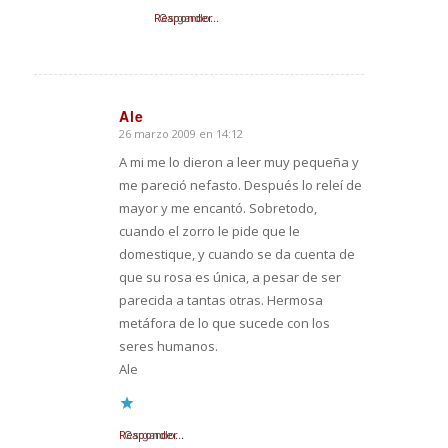
Responder
Cargando...
Ale
26 marzo 2009 en 14:12
Dice:
A mi me lo dieron a leer muy pequeña y
me pareció nefasto. Después lo releí de
mayor y me encantó. Sobretodo,
cuando el zorro le pide que le
domestique, y cuando se da cuenta de
que su rosa es única, a pesar de ser
parecida a tantas otras. Hermosa
metáfora de lo que sucede con los
seres humanos.
Ale
Responder
Cargando...