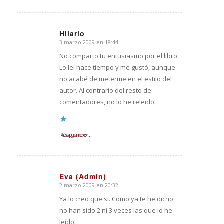
Hilario
3 marzo 2009 en 18:44
Dice:
No comparto tu entusiasmo por el libro.
Lo leí hace tiempo y me gustó, aunque
no acabé de meterme en el estilo del
autor. Al contrario del resto de
comentadores, no lo he releido.
Responder
Cargando...
Eva (Admin)
2 marzo 2009 en 20:32
Dice:
Ya lo creo que si. Como ya te he dicho
no han sido 2 ni 3 veces las que lo he
leído.