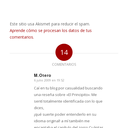
Este sitio usa Akismet para reducir el spam.
Aprende cómo se procesan los datos de tus
comentarios.
14
COMENTARIOS
M.Otero
6 julio 2009 en 19:52
Dice:
Caí en tu blog por casualidad buscando
una reseña sobre «El Principito». Me
sentí totalmente identificada con lo que
dices,
¡qué suerte poder entenderlo en su
idioma original! a mí también me
encantaba el capítulo del zorro.Cuántas