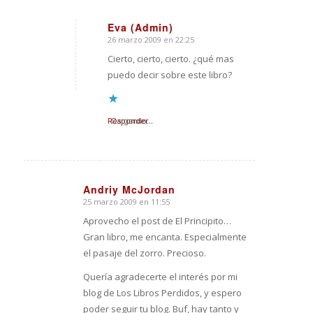
Eva (Admin)
26 marzo 2009 en 22:25
Dice:
Cierto, cierto, cierto. ¿qué mas
puedo decir sobre este libro?
Responder
Cargando...
Andriy McJordan
25 marzo 2009 en 11:55
Dice:
Aprovecho el post de El Principito…
Gran libro, me encanta. Especialmente
el pasaje del zorro. Precioso.
Quería agradecerte el interés por mi
blog de Los Libros Perdidos, y espero
poder seguir tu blog. Buf, hay tanto y