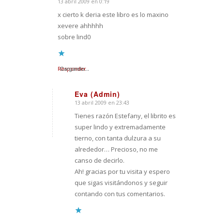
13 abril 2009 en 0:19
Dice:
x cierto k deria este libro es lo maxino
xevere ahhhhh
sobre lind0
Responder
Cargando...
Eva (Admin)
13 abril 2009 en 23:43
Dice:
Tienes razón Estefany, el librito es
super lindo y extremadamente
tierno, con tanta dulzura a su
alrededor… Precioso, no me
canso de decirlo.
Ah! gracias por tu visita y espero
que sigas visitándonos y seguir
contando con tus comentarios.