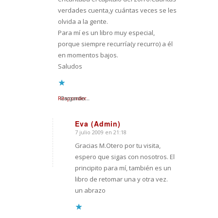
verdades cuenta,y cuántas veces se les
olvida a la gente.
Para mí es un libro muy especial,
porque siempre recurría(y recurro) a él
en momentos bajos.
Saludos
Responder
Cargando...
Eva (Admin)
7 julio 2009 en 21:18
Dice:
Gracias M.Otero por tu visita,
espero que sigas con nosotros. El
principito para mí, también es un
libro de retomar una y otra vez.
un abrazo