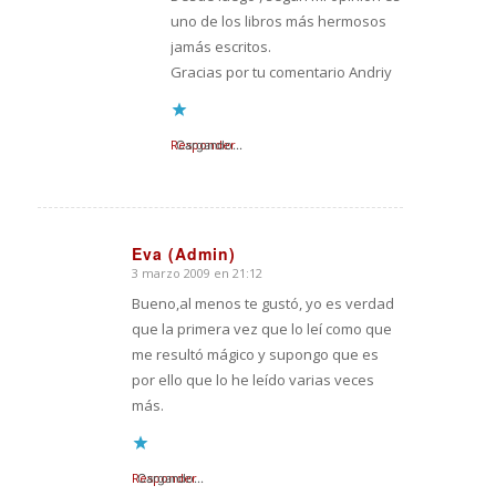
uno de los libros más hermosos
jamás escritos.
Gracias por tu comentario Andriy
Responder
Cargando...
Eva (Admin)
3 marzo 2009 en 21:12
Dice:
Bueno,al menos te gustó, yo es verdad
que la primera vez que lo leí como que
me resultó mágico y supongo que es
por ello que lo he leído varias veces
más.
Responder
Cargando...