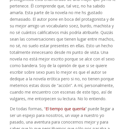
pertenece. Él comprende que, tal vez, no ha sabido
amarla. Esta parte de la novela no me hs gustado
demasiado. El autor pone en boca del protagonista y de
su mejor amigo un vocabulario soez, burdo, machista y
no sé cuántos calificativos más podría atribuirle. Quizás
sean las conversaciones que tienen lugar entre machos,
no sé, no suelo estar presentes en ellas. Esto un hecho
totalmente innecesario desde mi punto de vista. Una
novela no está mejor escrito porque se alce con el sexo
como bandera. Soy de la opinión de que si se quiere
escribir sobre sexo pues lo mejor es que el autor se
dedique a la novela erótica pero si no, no tienen porque
meternos estas dosis de “acción”. A mí, personalmente,
cuando me encuentro con escenas de este tipo, así de
vulgares, me entorpecen su lectura. No lo entiendo.
De todas formas, “
El tiempo que querría
” puede llegar a
ser un espejo para nosotros, un viaje a nuestro yo
pasado, una aventura para conocernos mejor y para
saber que lo que pensábamos que sólo nos pasaba a