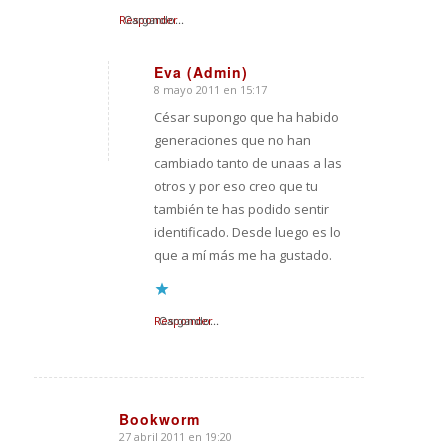
Responder
Cargando...
Eva (Admin)
8 mayo 2011 en 15:17
Dice:
César supongo que ha habido
generaciones que no han
cambiado tanto de unaas a las
otros y por eso creo que tu
también te has podido sentir
identificado. Desde luego es lo
que a mí más me ha gustado.
Responder
Cargando...
Bookworm
27 abril 2011 en 19:20
Dice: