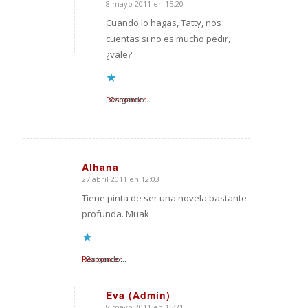
8 mayo 2011 en 15:20
Dice:
Cuando lo hagas, Tatty, nos
cuentas si no es mucho pedir,
¿vale?
Responder
Cargando...
Alhana
27 abril 2011 en 12:03
Dice:
Tiene pinta de ser una novela bastante
profunda. Muak
Responder
Cargando...
Eva (Admin)
8 mayo 2011 en 15:21