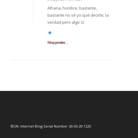
Dice:
Alhana, hombre, bastante,
bastante no sé yo qué decirte, la
verdad pero algo sí.
Responder
Cargando...
IBSN: Internet Blog Serial Number 20-03-20-1225