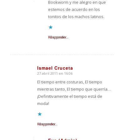
Bookworm y me alegro en que
estemos de acuerdo en los
tonitos de los machos latinos.
Responder
Cargando...
Ismael Cruceta
27 abril 2011 en 16:06
Dice:
El tiempo entre costuras, El tiempo
mientras tanto, El tiempo que querría…
¡Definitivamente el tiempo está de
moda!
Responder
Cargando...