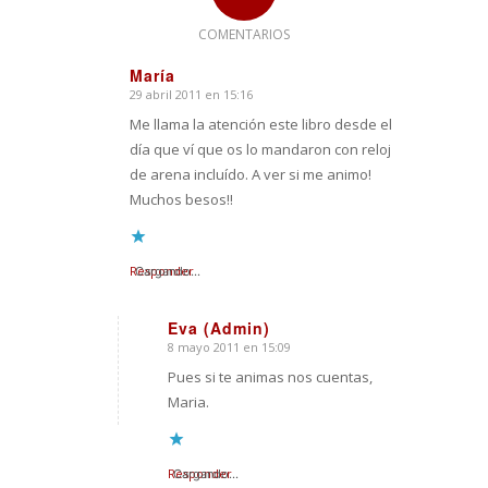
COMENTARIOS
María
29 abril 2011 en 15:16
Dice:
Me llama la atención este libro desde el
día que ví que os lo mandaron con reloj
de arena incluído. A ver si me animo!
Muchos besos!!
Responder
Cargando...
Eva (Admin)
8 mayo 2011 en 15:09
Dice:
Pues si te animas nos cuentas,
Maria.
Responder
Cargando...