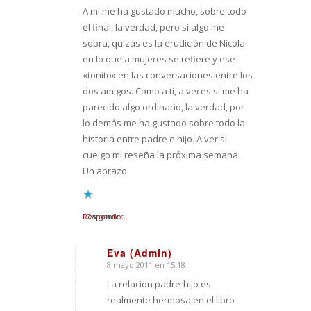
A mí me ha gustado mucho, sobre todo
el final, la verdad, pero si algo me
sobra, quizás es la erudición de Nicola
en lo que a mujeres se refiere y ese
«tonito» en las conversaciones entre los
dos amigos. Como a ti, a veces si me ha
parecido algo ordinario, la verdad, por
lo demás me ha gustado sobre todo la
historia entre padre e hijo. A ver si
cuelgo mi reseña la próxima semana.
Un abrazo
Responder
Cargando...
Eva (Admin)
8 mayo 2011 en 15:18
Dice:
La relacion padre-hijo es
realmente hermosa en el libro