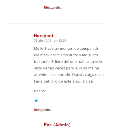
Responder
Cargando...
Narayani
28 abril 2011 en 12:56
Dice:
Me leí hace un montón de tiempo «Un
día más» del mismo autor y me gustó
bastante. El libro del que hablas tú lo he
visto varias veces pero aún no me he
atrevido a comprarlo. Quizás caiga en la
Feria del libro de este año… no sé.
Besos!
Responder
Cargando...
Eva (Admin)