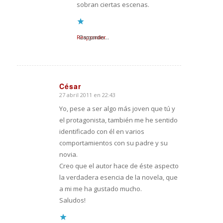
sobran ciertas escenas.
Responder
Cargando...
César
27 abril 2011 en 22:43
Dice:
Yo, pese a ser algo más joven que tú y
el protagonista, también me he sentido
identificado con él en varios
comportamientos con su padre y su
novia.
Creo que el autor hace de éste aspecto
la verdadera esencia de la novela, que
a mi me ha gustado mucho.
Saludos!