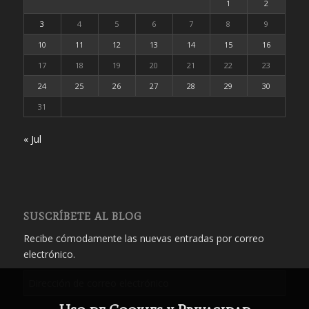
1
2
3
4
5
6
7
8
9
10
11
12
13
14
15
16
17
18
19
20
21
22
23
24
25
26
27
28
29
30
31
« Jul
SUSCRÍBETE AL BLOG
Recibe cómodamente las nuevas entradas por correo
electrónico.
Dirección
de
correo