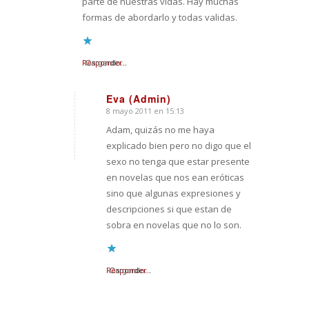
parte de nuestras vidas. Hay muchas
formas de abordarlo y todas validas.
Responder
Cargando...
Eva (Admin)
8 mayo 2011 en 15:13
Dice:
Adam, quizás no me haya
explicado bien pero no digo que el
sexo no tenga que estar presente
en novelas que nos ean eróticas
sino que algunas expresiones y
descripciones si que estan de
sobra en novelas que no lo son.
Responder
Cargando...