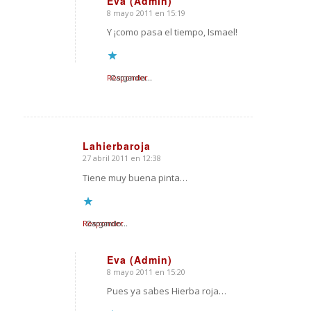
Eva (Admin)
8 mayo 2011 en 15:19
Dice:
Y ¡como pasa el tiempo, Ismael!
Responder
Cargando...
Lahierbaroja
27 abril 2011 en 12:38
Dice:
Tiene muy buena pinta…
Responder
Cargando...
Eva (Admin)
8 mayo 2011 en 15:20
Dice:
Pues ya sabes Hierba roja…