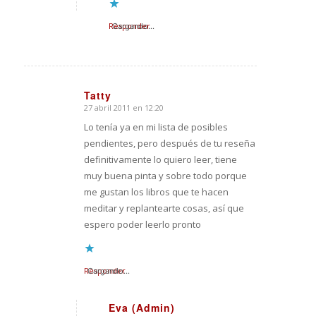
Responder
Cargando...
Tatty
27 abril 2011 en 12:20
Dice:
Lo tenía ya en mi lista de posibles
pendientes, pero después de tu reseña
definitivamente lo quiero leer, tiene
muy buena pinta y sobre todo porque
me gustan los libros que te hacen
meditar y replantearte cosas, así que
espero poder leerlo pronto
Responder
Cargando...
Eva (Admin)