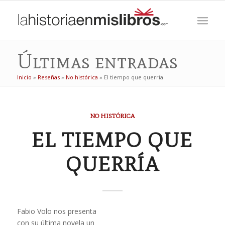
Últimas entradas
Inicio
»
Reseñas
»
No histórica
»
El tiempo que querría
NO HISTÓRICA
EL TIEMPO QUE
QUERRÍA
Fabio Volo nos presenta
con su última novela un