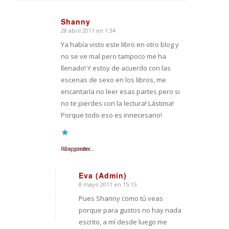
Shanny
28 abril 2011 en 1:34
Dice:
Ya había visto este libro en otro blog y
no se ve mal pero tampoco me ha
llenado! Y estoy de acuerdo con las
escenas de sexo en los libros, me
encantaría no leer esas partes pero si
no te pierdes con la lectura! Lástima!
Porque todo eso es innecesario!
Responder
Cargando...
Eva (Admin)
8 mayo 2011 en 15:15
Dice:
Pues Shanny como tú veas
porque para gustos no hay nada
escrito, a mí desde luego me