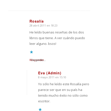
Rosalía
28 abril 2011 en 18:23
Dice:
He leído buenas reseñas de los dos
libros que tiene. A ver cuándo puedo
leer alguno. bsos!
Responder
Cargando...
Eva (Admin)
8 mayo 2011 en 15:10
Dice:
Yo sólo he leído este Rosalía pero
parece ser que en su país ha
tenido mucho éxito no sólo como
escritor.