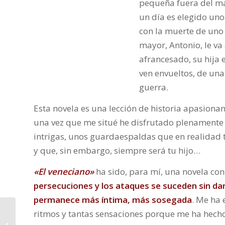
pequeña fuera del ma
un día es elegido uno
con la muerte de uno 
mayor, Antonio, le va
afrancesado, su hija 
ven envueltos, de una
guerra.
Esta novela es una lección de historia apasiona
una vez que me situé he disfrutado plenamente d
intrigas, unos guardaespaldas que en realidad te
y que, sin embargo, siempre será tu hijo…
«El veneciano»
ha sido, para mí, una novela co
persecuciones y los ataques se suceden sin dar
permanece más íntima, más sosegada
. Me ha
Novedades
ritmos y tantas sensaciones porque me ha hecho 
Editoriales. Enero 2019.