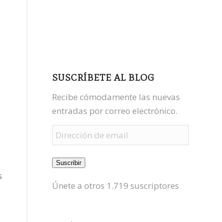
facebook
youtube
mastodon
SUSCRÍBETE AL BLOG
Recibe cómodamente las nuevas
entradas por correo electrónico.
Dirección
de
email
Suscribir
s
Únete a otros 1.719 suscriptores