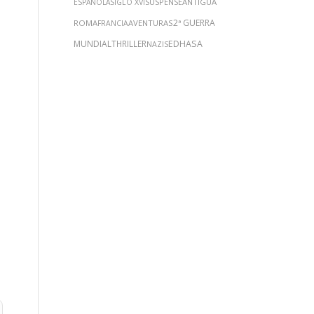
SUSPENSE
ANTIGUA
ESPAÑOLA
SIGLO XVI
2ª GUERRA
ROMA
AVENTURAS
FRANCIA
MUNDIAL
THRILLER
EDHASA
NAZIS