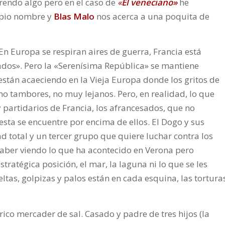
rendo algo pero en el caso de
«
El veneciano»
he
opio nombre y
Blas Malo
nos acerca a una poquita de
En Europa se respiran aires de guerra, Francia está
ados». Pero la «Serenísima República» se mantiene
 están acaeciendo en la Vieja Europa donde los gritos de
o tambores, no muy lejanos. Pero, en realidad, lo que
 partidarios de Francia, los afrancesados, que no
 esta se encuentre por encima de ellos. El Dogo y sus
 total y un tercer grupo que quiere luchar contra los
saber viendo lo que ha acontecido en Verona pero
tratégica posición, el mar, la laguna ni lo que se les
ueltas, golpizas y palos están en cada esquina, las tortura
rico mercader de sal. Casado y padre de tres hijos (la