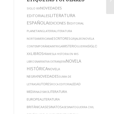
NOVEDADES
SIGLO XIX
LITERATURA
EDITORIALES
ESPAÑOLA
EDICIONES B
EDITORIAL
PLANETA
LITERATURA
INGLATERRA
ESCRITORES
NORTEAMERICANA
GRIJALBO
NOVELA
SIGLO
MISTERIO
CONTEMPORÁNEA
INTRIGA
GUERRA
LIBROS
XX
PÀMIES
LA HISTORIA EN MIS
NOVELA
LIBROS
NARRATIVA EXTRANJERA
HISTÓRICA
NOVELA
NOVEDADES
NEGRA
SUMA DE
AUTORES
EDAD
LETRAS
ROCA EDITORIAL
LITERATURA
MEDIA
NAZISMO
EUROPEA
LITERATURA
ASESINATOS
BRITÁNICA
ASESINATO
GUERRA CIVIL