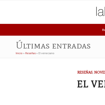
R
Últimas entradas
Inicio
»
Reseñas
»
El veneciano
RESEÑAS
,
NOVEL
EL V