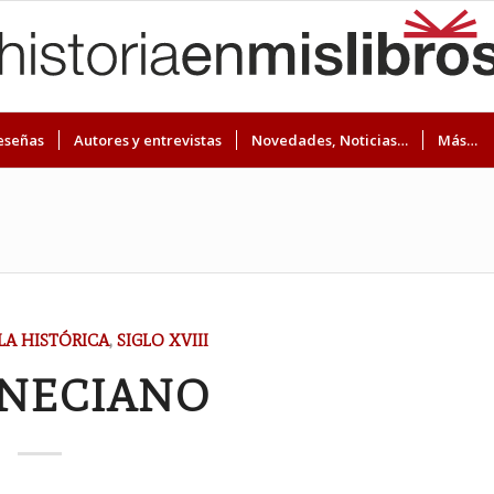
eseñas
Autores y entrevistas
Novedades, Noticias…
Más…
A HISTÓRICA
,
SIGLO XVIII
ENECIANO