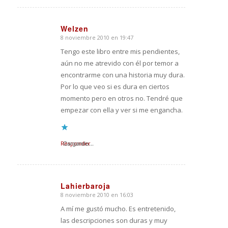
Welzen
8 noviembre 2010 en 19:47
Dice:
Tengo este libro entre mis pendientes,
aún no me atrevido con él por temor a
encontrarme con una historia muy dura.
Por lo que veo si es dura en ciertos
momento pero en otros no. Tendré que
empezar con ella y ver si me engancha.
Responder
Cargando...
Lahierbaroja
8 noviembre 2010 en 16:03
Dice:
A mí me gustó mucho. Es entretenido,
las descripciones son duras y muy