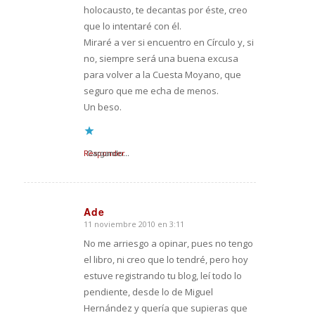
holocausto, te decantas por éste, creo
que lo intentaré con él.
Miraré a ver si encuentro en Círculo y, si
no, siempre será una buena excusa
para volver a la Cuesta Moyano, que
seguro que me echa de menos.
Un beso.
Responder
Cargando...
Ade
11 noviembre 2010 en 3:11
Dice:
No me arriesgo a opinar, pues no tengo
el libro, ni creo que lo tendré, pero hoy
estuve registrando tu blog, leí todo lo
pendiente, desde lo de Miguel
Hernández y quería que supieras que