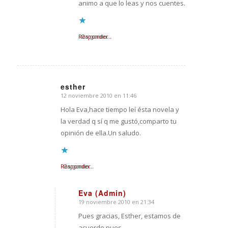
animo a que lo leas y nos cuentes.
Responder
Cargando...
esther
12 noviembre 2010 en 11:46
Dice:
Hola Eva,hace tiempo leí ésta novela y
la verdad q sí q me gustó,comparto tu
opinión de ella.Un saludo.
Responder
Cargando...
Eva (Admin)
19 noviembre 2010 en 21:34
Dice:
Pues gracias, Esther, estamos de
acuerdo pues.