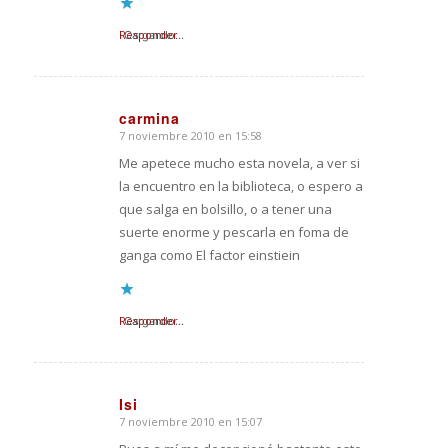
Responder
Cargando...
carmina
7 noviembre 2010 en 15:58
Dice:
Me apetece mucho esta novela, a ver si
la encuentro en la biblioteca, o espero a
que salga en bolsillo, o a tener una
suerte enorme y pescarla en foma de
ganga como El factor einstiein
Responder
Cargando...
Isi
7 noviembre 2010 en 15:07
Dice: