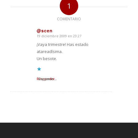
1
COMENTARIO
@scen
19 diciembre 2009 en 23:27
Dice:
¡Vaya trimestre! Has estado
atareadísima.
Un besote.
Responder
Cargando...