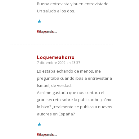
Buena entrevista y buen entrevistado.
Un saludo a los dos.
Responder
Cargando...
Loquemeahorro
7 diciembre 2009 en 13:37
Dice:
Lo estaba echando de menos, me
preguntaba cuándo ibas a entrevistar a
Ismael, de verdad.
A mí me gustaría que nos contara el
gran secreto sobre la publicación ¿cómo
lo hizo? ¿realmente se publica a nuevos
autores en España?
Responder
Cargando...