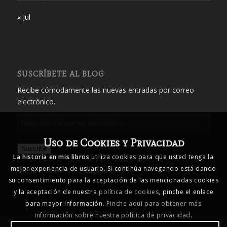
« Jul
SUSCRÍBETE AL BLOG
Recibe cómodamente las nuevas entradas por correo
electrónico.
Dirección
de
Uso de Cookies y Privacidad
correo
Suscribir
electrónico
La historia en mis libros
utiliza cookies para que usted tenga la
mejor experiencia de usuario. Si continúa navegando está dando
Únete a otros 1.719 suscriptores
su consentimiento para la aceptación de las mencionadas cookies
y la aceptación de nuestra
política de cookies
, pinche el enlace
para mayor información.
Pinche aquí para obtener más
información sobre nuestra política de privacidad
.