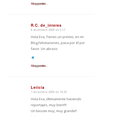
Responder
Cargando...
R.C. de_interes
8 diciembre 2009 en 3:17
Dice:
Hola Eva, Tienes un premio, en mi
Blog,Felicitaciones, pasa por él por
favor. Un abrazo
Responder
Cargando...
Leticia
7 diciembre 2009 en 19:29
Dice:
Hola Eva, últimamente haciendo
reportajes, muy bien!!!!
Un besote muy, muy grande!!