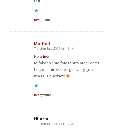
Leti
Responder
Cargando...
Maribel
7 diciembre 2009 en 18:16
Dice:
Hola
Eva
te faltaba este fotogénico autor en tu
lista de entrevistas, gracias, y gracias a
Ismael, un abrazo
Responder
Cargando...
Hilario
7 diciembre 2009 en 17:35
Dice: