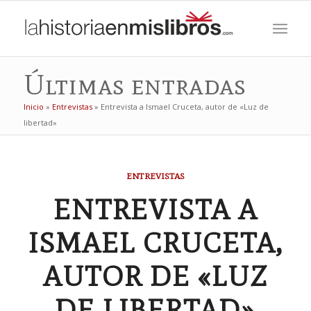
Últimas entradas
Inicio
»
Entrevistas
»
Entrevista a Ismael Cruceta, autor de «Luz de
libertad»
ENTREVISTAS
ENTREVISTA A
ISMAEL CRUCETA,
AUTOR DE «LUZ
DE LIBERTAD»