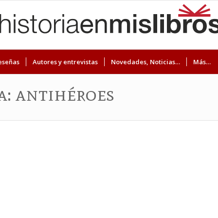
eseñas
Autores y entrevistas
Novedades, Noticias…
Más…
a: antihéroes