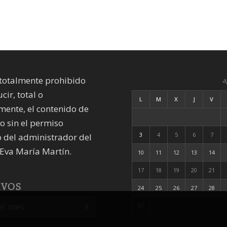
totalmente prohibido
a
cir, total o
L
M
X
J
V
mente, el contenido de
io sin el permiso
3
4
5
6
7
 del administrador del
Eva María Martín.
10
11
12
13
14
17
18
19
20
21
IVOS
24
25
26
27
28
31