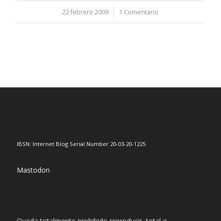
22 febrero 2009
/
1 Comentario
IBSN: Internet Blog Serial Number 20-03-20-1225
Mastodon
Queda totalmente prohibido reproducir, total o