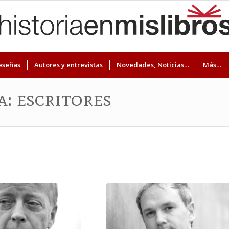
eseñas
Autores y entrevistas
Novedades, Noticias…
Más…
a: escritores