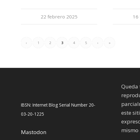
22 febrero 2025
16
‹
1
2
3
4
5
›
»
Queda 
reprodu
parcial
IBSN: Internet Blog Serial Number 20-
este sit
03-20-1225
expreso
mismo 
Mastodon