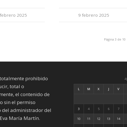
 febrero 2025
9 febrero 2025
Página 3 de 10
totalmente prohibido
a
cir, total o
L
M
X
J
V
mente, el contenido de
io sin el permiso
3
4
5
6
7
 del administrador del
Eva María Martín.
10
11
12
13
14