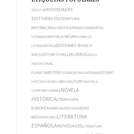
NOVEDADES
SIGLO XIX
EDITORIALES
LITERATURA
BRITÁNICA
EDHASA
NAZIS
FRANCIA
NARRATIVA
NOVELA NEGRA
SUMA DE
EXTRANJERA
EDICIONES B
SIGLO
LETRAS
INTRIGA
LIBROS
XX
ESCRITORES
THRILLER
SIGLO
EDITORIAL
XVI
ASESINATOS
MISTERIO
PLANETA
GRIJALBO
INGLATERRA
LA
AUTORES
NOVELA
HISTORIA EN MIS LIBROS
NOVELA
CONTEMPORÁNEA
HISTÓRICA
LITERATURA
EUROPEA
EDAD
AVENTURAS
PÀMIES
LITERATURA
MEDIA
NAZISMO
ESPAÑOLA
NOVEDADES
LITERATURA