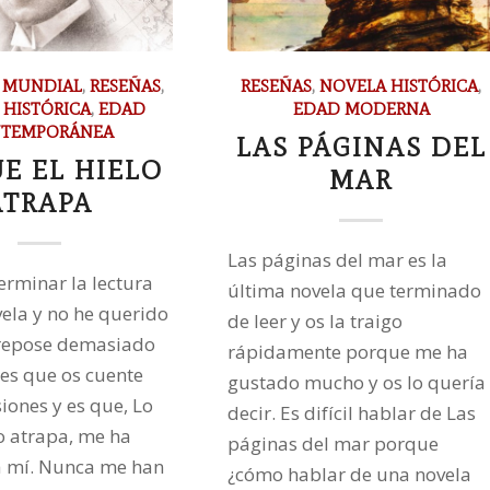
A MUNDIAL
,
RESEÑAS
,
RESEÑAS
,
NOVELA HISTÓRICA
,
 HISTÓRICA
,
EDAD
EDAD MODERNA
TEMPORÁNEA
LAS PÁGINAS DEL
E EL HIELO
MAR
ATRAPA
Las páginas del mar es la
erminar la lectura
última novela que terminado
vela y no he querido
de leer y os la traigo
 repose demasiado
rápidamente porque me ha
es que os cuente
gustado mucho y os lo quería
iones y es que, Lo
decir. Es difícil hablar de Las
lo atrapa, me ha
páginas del mar porque
a mí. Nunca me han
¿cómo hablar de una novela