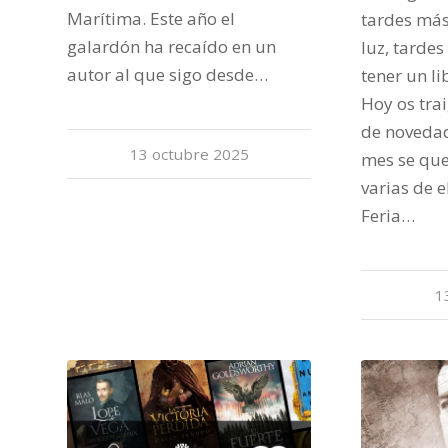
Marítima. Este año el
tardes más
galardón ha recaído en un
luz, tarde
autor al que sigo desde…
tener un li
Hoy os tr
de novedad
13 octubre 2025
mes se que
varias de e
Feria…
1