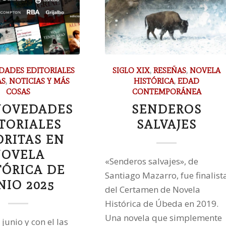
DADES EDITORIALES
SIGLO XIX
,
RESEÑAS
,
NOVELA
AS
,
NOTICIAS Y MÁS
HISTÓRICA
,
EDAD
COSAS
CONTEMPORÁNEA
NOVEDADES
SENDEROS
TORIALES
SALVAJES
ORITAS EN
OVELA
«Senderos salvajes», de
TÓRICA DE
Santiago Mazarro, fue finalist
NIO 2025
del Certamen de Novela
Histórica de Úbeda en 2019.
Una novela que simplemente
junio y con el las