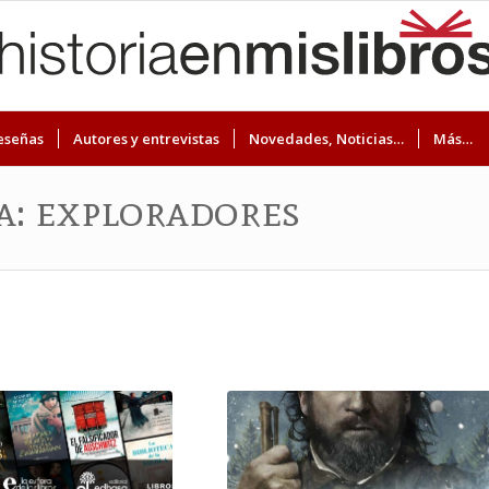
eseñas
Autores y entrevistas
Novedades, Noticias…
Más…
ta: exploradores