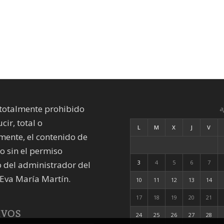
totalmente prohibido
a
cir, total o
L
M
X
J
V
mente, el contenido de
io sin el permiso
3
4
5
6
7
 del administrador del
Eva María Martín.
10
11
12
13
14
17
18
19
20
21
IVOS
24
25
26
27
28