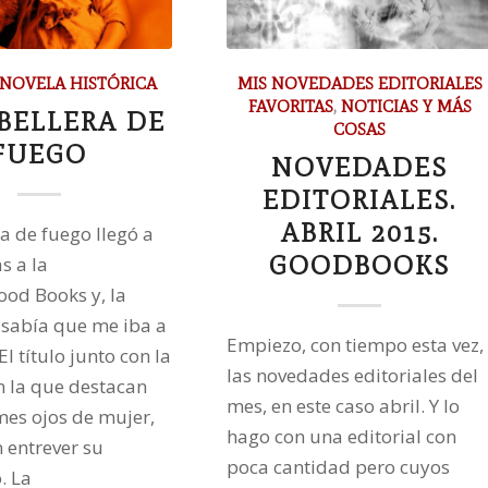
NOVELA HISTÓRICA
MIS NOVEDADES EDITORIALES
FAVORITAS
,
NOTICIAS Y MÁS
BELLERA DE
COSAS
FUEGO
NOVEDADES
EDITORIALES.
ABRIL 2015.
a de fuego llegó a
GOODBOOKS
s a la
ood Books y, la
 sabía que me iba a
Empiezo, con tiempo esta vez,
El título junto con la
las novedades editoriales del
n la que destacan
mes, en este caso abril. Y lo
es ojos de mujer,
hago con una editorial con
 entrever su
poca cantidad pero cuyos
. La