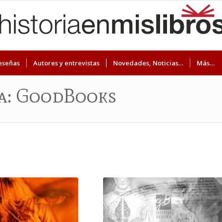
eseñas
Autores y entrevistas
Novedades, Noticias…
Más…
ta: GoodBooks