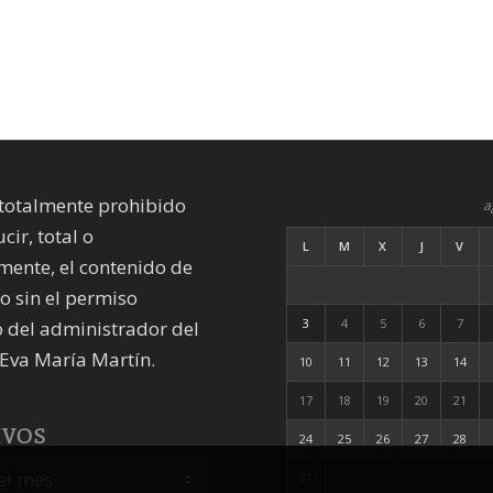
totalmente prohibido
a
cir, total o
L
M
X
J
V
mente, el contenido de
io sin el permiso
3
4
5
6
7
 del administrador del
Eva María Martín.
10
11
12
13
14
17
18
19
20
21
IVOS
24
25
26
27
28
31