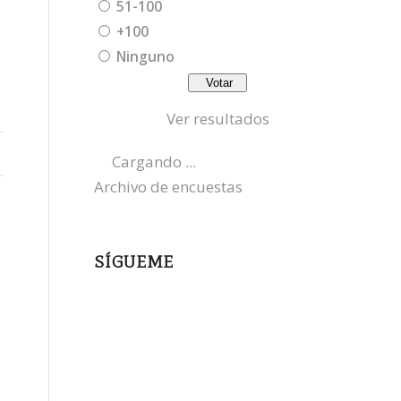
51-100
+100
Ninguno
Ver resultados
s
Cargando ...
Archivo de encuestas
SÍGUEME
instagram
x
bluesky
threads