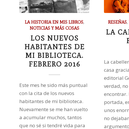
LA HISTORIA EN MIS LIBROS
,
RESEÑAS
,
NOTICIAS Y MÁS COSAS
LA CA
LOS NUEVOS
HABITANTES DE
MI BIBLIOTECA.
La cabeller
FEBRERO 2016
casa gracia
editorial G
Este mes he sido más puntual
verdad, no
con la cita de los nuevos
encontrar. 
habitantes de mi biblioteca.
portada, e
Nuevamente se me han vuelto
unos enorm
a acumular muchos, tantos
no dejaban
que no sé si tendré vida para
argumento