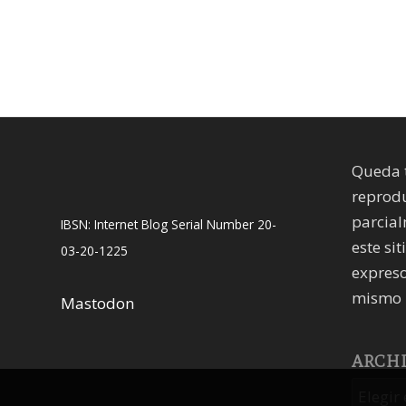
Queda 
reprodu
parcial
IBSN: Internet Blog Serial Number 20-
este sit
03-20-1225
expreso
mismo 
Mastodon
ARCH