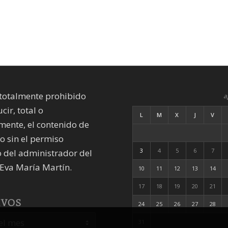
totalmente prohibido
a
cir, total o
L
M
X
J
V
mente, el contenido de
io sin el permiso
3
4
5
6
7
 del administrador del
Eva María Martín.
10
11
12
13
14
17
18
19
20
21
IVOS
24
25
26
27
28
31