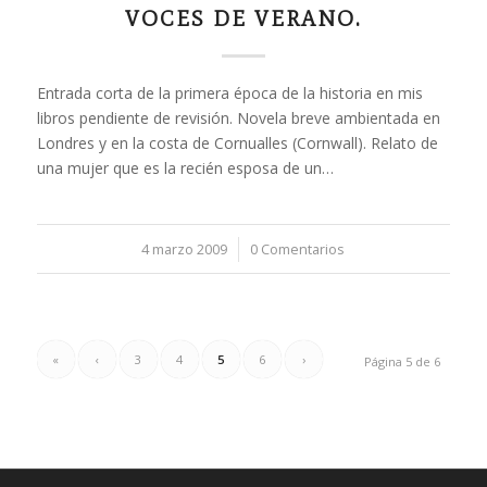
VOCES DE VERANO.
Entrada corta de la primera época de la historia en mis
libros pendiente de revisión. Novela breve ambientada en
Londres y en la costa de Cornualles (Cornwall). Relato de
una mujer que es la recién esposa de un…
4 marzo 2009
/
0 Comentarios
«
‹
3
4
5
6
›
Página 5 de 6