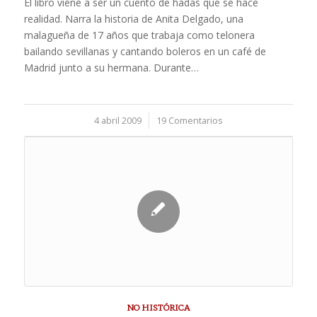
El libro viene a ser un cuento de hadas que se hace
realidad. Narra la historia de Anita Delgado, una
malagueña de 17 años que trabaja como telonera
bailando sevillanas y cantando boleros en un café de
Madrid junto a su hermana. Durante…
4 abril 2009
/
19 Comentarios
NO HISTÓRICA