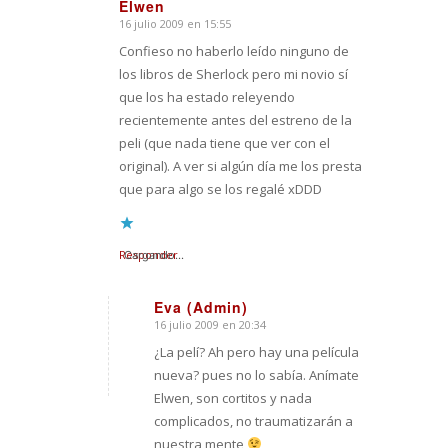
Elwen
16 julio 2009 en 15:55
Dice:
Confieso no haberlo leído ninguno de
los libros de Sherlock pero mi novio sí
que los ha estado releyendo
recientemente antes del estreno de la
peli (que nada tiene que ver con el
original). A ver si algún día me los presta
que para algo se los regalé xDDD
Responder
Cargando...
Eva (Admin)
16 julio 2009 en 20:34
Dice:
¿La pelí? Ah pero hay una película
nueva? pues no lo sabía. Anímate
Elwen, son cortitos y nada
complicados, no traumatizarán a
nuestra mente