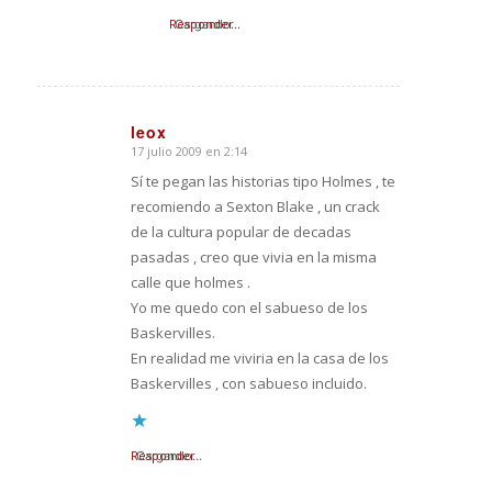
Responder
Cargando...
leox
17 julio 2009 en 2:14
Dice:
Sí te pegan las historias tipo Holmes , te
recomiendo a Sexton Blake , un crack
de la cultura popular de decadas
pasadas , creo que vivia en la misma
calle que holmes .
Yo me quedo con el sabueso de los
Baskervilles.
En realidad me viviria en la casa de los
Baskervilles , con sabueso incluido.
Responder
Cargando...