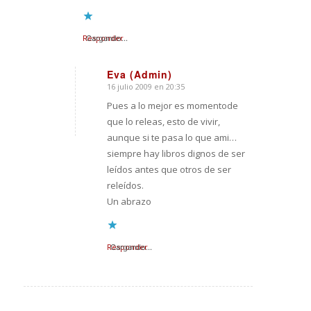
Responder
Cargando...
Eva (Admin)
16 julio 2009 en 20:35
Dice:
Pues a lo mejor es momentode
que lo releas, esto de vivir,
aunque si te pasa lo que ami…
siempre hay libros dignos de ser
leídos antes que otros de ser
releídos.
Un abrazo
Responder
Cargando...