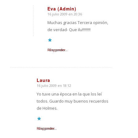
Eva (Admin)
16 julio 2009 en 20:36
Dice:
Muchas gracias Tercera opinión,
de verdad- Que ilu!!!!!!!!!
Responder
Cargando...
Laura
16 julio 2009 en 18:12
Dice:
Yo tuve una época en la que los leí
todos. Guardo muy buenos recuerdos
de Holmes.
Responder
Cargando...