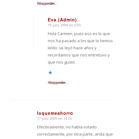
Responder
Cargando...
Eva (Admin)
19 julio 2009 en 0:05
Dice:
Hola Carmen, pues eso es lo que
nos ha pasado a los que lo hemos
leído: se leyó hace años y
recordamos que nos entretuvo y
que nos gustó.
Responder
Cargando...
loquemeahorro
17 julio 2009 en 14:35
Dice:
Efectivamente, no había votado
correctamente, por otra parte, anda que