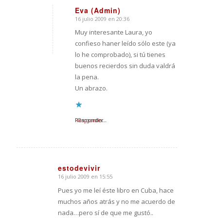
Eva (Admin)
16 julio 2009 en 20:36
Dice:
Muy interesante Laura, yo
confieso haner leído sólo este (ya
lo he comprobado), si tú tienes
buenos recierdos sin duda valdrá
la pena.
Un abrazo.
Responder
Cargando...
estodevivir
16 julio 2009 en 15:55
Dice:
Pues yo me leí éste libro en Cuba, hace
muchos años atrás y no me acuerdo de
nada…pero sí de que me gustó..