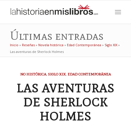
Últimas entradas
Inicio
»
Reseñas
»
Novela histórica
»
Edad Contemporánea
»
Siglo XIX
»
Las aventuras de Sherlock Holmes
NO HISTÓRICA
,
SIGLO XIX
,
EDAD CONTEMPORÁNEA
LAS AVENTURAS
DE SHERLOCK
HOLMES