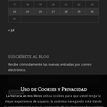
17
18
19
20
21
22
23
24
25
26
27
28
29
30
31
« Jul
SUSCRÍBETE AL BLOG
Recibe cómodamente las nuevas entradas por correo
electrónico.
Dirección
de
Uso de Cookies y Privacidad
correo
Suscribir
electrónico
La historia en mis libros
utiliza cookies para que usted tenga la
mejor experiencia de usuario. Si continúa navegando está dando
Únete a otros 1.719 suscriptores
su consentimiento para la aceptación de las mencionadas cookies