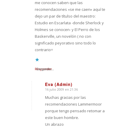
me conocen saben que las
recomendaciones «se me caen» aquí te
dejo un par de títulso del maestro:
Estudio en Escarlata -donde Sherlock y
Holmes se conocen- y El Perro de los
Baskerville, un novelón ( no con
significado peyorativo sino todo lo
contrario=
Responder
Cargando...
Eva (Admin)
16 julio 2009 en 21:36
Dice:
Muchas gracias por las
recomendaciones Lammermoor
porque tengo pensado retomar a
este buen hombre.
Un abrazo