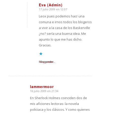
Eva (Admin)
17 julio 2009 en 12:07
Dice:
Leox pues podemos hacr una
comuna e irnos todos los blogeros
a vivir a la casa de los Baskerville
¿no? sería una buena idea. Me
apunto lo que me has dicho.
Gracias.
Responder
Cargando...
lammermoor
16 julio 2009 en 21:34
Dice:
En Sherlock Holmes coinciden dos de
mis aficiones lectoras: la novela
policiaca y los clásicos. Y como quienes