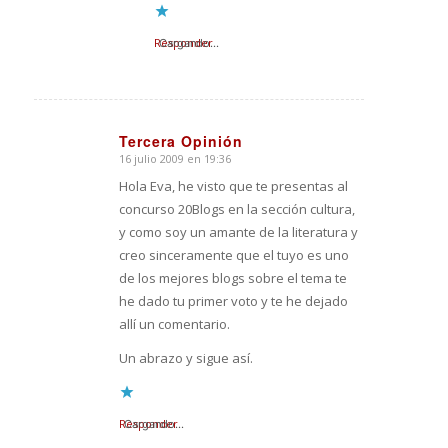
Responder
Cargando...
Tercera Opinión
16 julio 2009 en 19:36
Dice:
Hola Eva, he visto que te presentas al
concurso 20Blogs en la sección cultura,
y como soy un amante de la literatura y
creo sinceramente que el tuyo es uno
de los mejores blogs sobre el tema te
he dado tu primer voto y te he dejado
allí un comentario.
Un abrazo y sigue así.
Responder
Cargando...