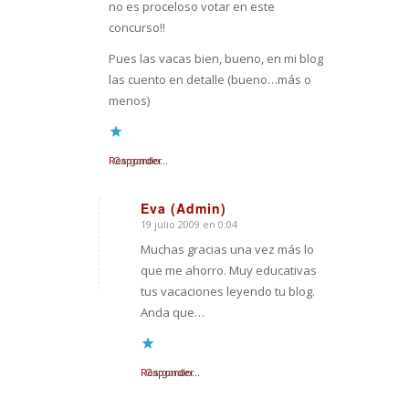
no es proceloso votar en este
concurso!!
Pues las vacas bien, bueno, en mi blog
las cuento en detalle (bueno…más o
menos)
Responder
Cargando...
Eva (Admin)
19 julio 2009 en 0:04
Dice:
Muchas gracias una vez más lo
que me ahorro. Muy educativas
tus vacaciones leyendo tu blog.
Anda que…
Responder
Cargando...