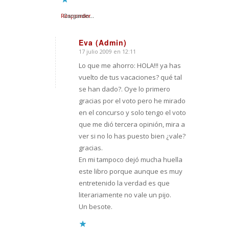
Responder
Cargando...
Eva (Admin)
17 julio 2009 en 12:11
Dice:
Lo que me ahorro: HOLA!!! ya has
vuelto de tus vacaciones? qué tal
se han dado?. Oye lo primero
gracias por el voto pero he mirado
en el concurso y solo tengo el voto
que me dió tercera opinión, mira a
ver si no lo has puesto bien ¿vale?
gracias.
En mi tampoco dejó mucha huella
este libro porque aunque es muy
entretenido la verdad es que
literariamente no vale un pijo.
Un besote.