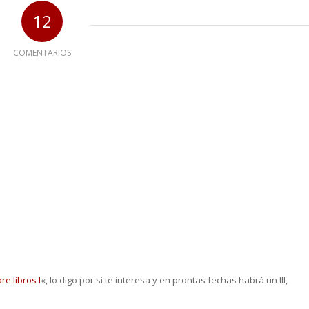
12
COMENTARIOS
re libros I
«, lo digo por si te interesa y en prontas fechas habrá un III,