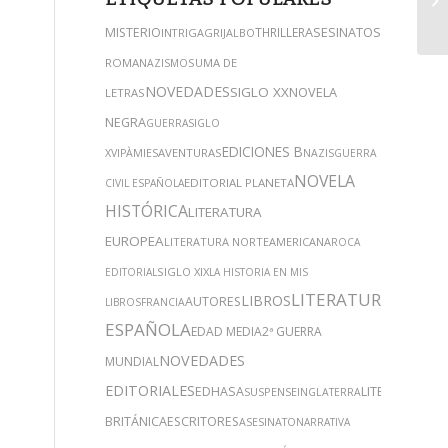
ASESINATOS
MISTERIO
THRILLER
INTRIGA
GRIJALBO
ANTIGUA
ROMA
SUMA DE
NAZISMO
NOVEDADES
SIGLO XX
NOVELA
LETRAS
NEGRA
GUERRA
SIGLO
EDICIONES B
AVENTURAS
XVI
PÀMIES
NAZIS
GUERRA
NOVELA
EDITORIAL PLANETA
CIVIL ESPAÑOLA
HISTÓRICA
LITERATURA
EUROPEA
LITERATURA NORTEAMERICANA
ROCA
SIGLO XIX
EDITORIAL
LA HISTORIA EN MIS
LITERATURA
LIBROS
AUTORES
LIBROS
FRANCIA
ESPAÑOLA
EDAD MEDIA
2ª GUERRA
NOVEDADES
MUNDIAL
EDITORIALES
EDHASA
LITERATURA
SUSPENSE
INGLATERRA
BRITÁNICA
ESCRITORES
ASESINATO
NARRATIVA