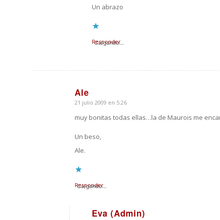
Un abrazo
Responder
Cargando...
Ale
21 julio 2009 en 5:26
Dice:
muy bonitas todas ellas…la de Maurois me enca
Un beso,
Ale.
Responder
Cargando...
Eva (Admin)