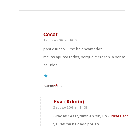
Cesar
1 agosto 2009 en 19:33
Dice:
post curioso…. me ha encantado!!
me las apunto todas, porque merecen la pena!
saludos
Responder
Cargando...
Eva (Admin)
3 agosto 2009 en 11:08
Dice:
Gracias Cesar, también hay un «
Frases sob
ya ves me ha dado por ahí.