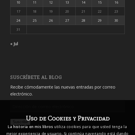
10
11
12
13
14
15
16
17
18
19
20
21
22
23
24
25
26
27
28
29
30
31
« Jul
SUSCRÍBETE AL BLOG
Recibe cómodamente las nuevas entradas por correo
electrónico.
Dirección
de
Uso de Cookies y Privacidad
correo
Suscribir
electrónico
La historia en mis libros
utiliza cookies para que usted tenga la
mejor experiencia de usuario. Si continúa navegando está dando
Únete a otros 1.719 suscriptores