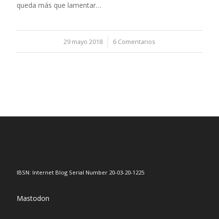
queda más que lamentar…
29 mayo 2018
/
6 Comentarios
IBSN: Internet Blog Serial Number 20-03-20-1225
Mastodon