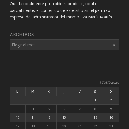
Queda totalmente prohibido reproducir, total o
parcialmente, el contenido de este sitio sin el permiso
expreso del administrador del mismo Eva María Martín.
ARCHIVOS
agosto 2026
L
M
X
J
V
S
D
1
2
3
4
5
6
7
8
9
10
11
12
13
14
15
16
17
18
19
20
21
22
23