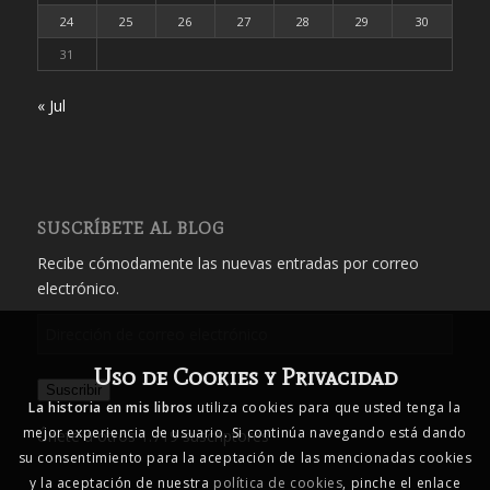
24
25
26
27
28
29
30
31
« Jul
SUSCRÍBETE AL BLOG
Recibe cómodamente las nuevas entradas por correo
electrónico.
Dirección
de
Uso de Cookies y Privacidad
correo
Suscribir
electrónico
La historia en mis libros
utiliza cookies para que usted tenga la
mejor experiencia de usuario. Si continúa navegando está dando
Únete a otros 1.719 suscriptores
su consentimiento para la aceptación de las mencionadas cookies
y la aceptación de nuestra
política de cookies
, pinche el enlace