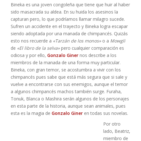
Bineka es una joven congoleña que tiene que huir al haber
sido masacrada su aldea. En su huida los asesinos la
capturan pero, lo que podríamos llamar milagro sucede.
Sufren un accidente en el trayecto y Bineka logra escapar
siendo adoptada por una manada de chimpancés. Quizás
esto nos recuerde a
«Tarzán de los monos»
o a
Mowgli
de
«El libro de la selva»
pero cualquier comparación es
odiosa y por ello,
Gonzalo Giner
nos describe a los
miembros de la manada de una forma muy particular.
Bineka, con gran temor, se acostumbra a vivir con los
chimpancés pues sabe que está más segura que si sale y
vuelve a encontrarse con sus enemigos, aunque el temor
a algunos chimpancés machos también surge. Furaha,
Tonuk, Blanca o Mashira serán algunos de los personajes
en esta parte de la historia, aunque sean animales, pues
esta es la magia de
Gonzalo Giner
en todas sus novelas.
Por otro
lado, Beatriz,
miembro de