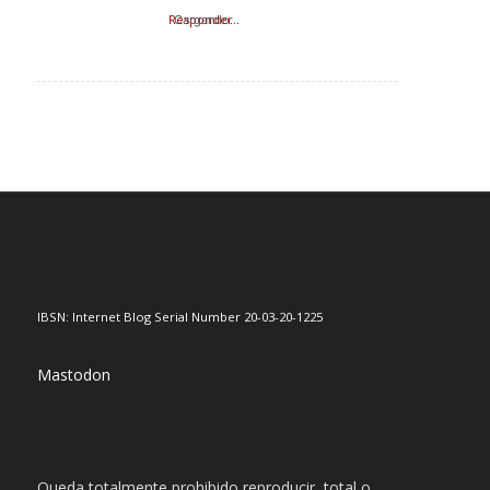
Responder
Cargando...
IBSN: Internet Blog Serial Number 20-03-20-1225
Mastodon
Queda totalmente prohibido reproducir, total o