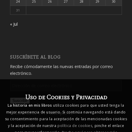
24
25
26
27
28
29
30
31
« Jul
SUSCRÍBETE AL BLOG
Recibe cómodamente las nuevas entradas por correo
electrónico.
Dirección
de
Uso de Cookies y Privacidad
correo
Suscribir
electrónico
La historia en mis libros
utiliza cookies para que usted tenga la
mejor experiencia de usuario. Si continúa navegando está dando
Únete a otros 1.719 suscriptores
su consentimiento para la aceptación de las mencionadas cookies
y la aceptación de nuestra
política de cookies
, pinche el enlace