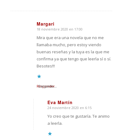
Margari
18 noviembre 2020 en 17:00
Dice:
Mira que era una novela que no me
llamaba mucho, pero estoy viendo
buenas reseñas y la tuya es la que me
confirma ya que tengo que leerla sí o sí.
Besotes!!!
Responder
Cargando...
Eva Martín
24 noviembre 2020 en 6:15
Dice:
Yo creo que te gustaría. Te animo
a leerla.