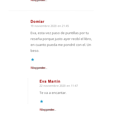
Cargando...
Domiar
19 noviembre 2020 en 21:45
Dice:
Eva, esta vez paso de puntillas por tu
reseña porque justo ayer recibí el libro,
en cuanto pueda me pondré con el. Un
beso.
Responder
Cargando...
Eva Martín
22 noviembre 2020 en 11:47
Dice:
Te va a encantar.
Responder
Cargando...