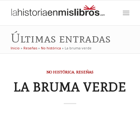
Últimas entradas
Inicio
»
Reseñas
»
No histórica
»
La bruma verde
NO HISTÓRICA
,
RESEÑAS
LA BRUMA VERDE