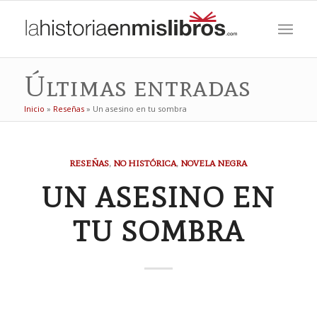
Últimas entradas
Inicio
»
Reseñas
»
Un asesino en tu sombra
RESEÑAS
,
NO HISTÓRICA
,
NOVELA NEGRA
UN ASESINO EN
TU SOMBRA