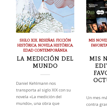
SIGLO XIX
,
RESEÑAS
,
FICCIÓN
MIS NOVE
HISTÓRICA
,
NOVELA HISTÓRICA
,
FAVORIT
EDAD CONTEMPORÁNEA
LA MEDICIÓN DEL
MIS 
MUNDO
EDI
FAV
OCT
Daniel Kehlmann nos
transporta al siglo XIX con su
novela «La medición del
Un mes má
mundo», una obra que
contra gra