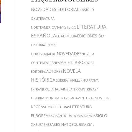
NOVEDADES EDITORIALES
SIGLO
XIX
LITERATURA
LITERATURA
MISTERIO
NORTEAMERICANA
ESPAÑOLA
EDICIONES B
EDAD MEDIA
LA
HISTORIA EN MIS
NOVEDADES
GRIJALBO
NOVELA
LIBROS
LIBROS
CONTEMPORÁNEA
PÀMIES
ROCA
NOVELA
AUTORES
EDITORIAL
HISTÓRICA
THRILLER
GUERRA
NARRATIVA
EDHASA
2ª
INTRIGA
EXTRANJERA
INGLATERRA
NOVELA
GUERRA MUNDIAL
AVENTURAS
NAZISMO
NEGRA
LITERATURA
SUMA DE LETRAS
EUROPEA
SIGLO
ANTIGUA ROMA
NAZIS
FRANCIA
XX
ASESINATOS
SUSPENSE
GUERRA CIVIL