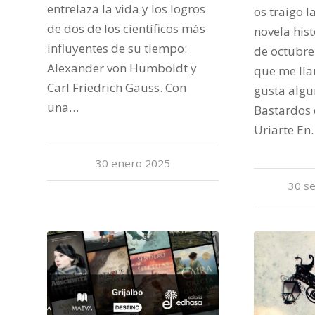
entrelaza la vida y los logros
os traigo 
de dos de los científicos más
novela his
influyentes de su tiempo:
de octubre
Alexander von Humboldt y
que me lla
Carl Friedrich Gauss. Con
gusta algu
una…
Bastardos 
Uriarte En
30 enero 2025
30 s