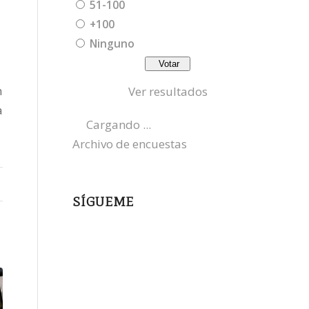
51-100
+100
Ninguno
n
Ver resultados
a
Cargando ...
Archivo de encuestas
SÍGUEME
instagram
x
bluesky
threads