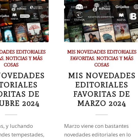
DADES EDITORIALES
MIS NOVEDADES EDITORIALES
AS
,
NOTICIAS Y MÁS
FAVORITAS
,
NOTICIAS Y MÁS
COSAS
COSAS
NOVEDADES
MIS NOVEDADES
TORIALES
EDITORIALES
ORITAS DE
FAVORITAS DE
UBRE 2024
MARZO 2024
s, y luchando
Marzo viene con bastantes
ndes tempestades,
novedades editoriales en lo