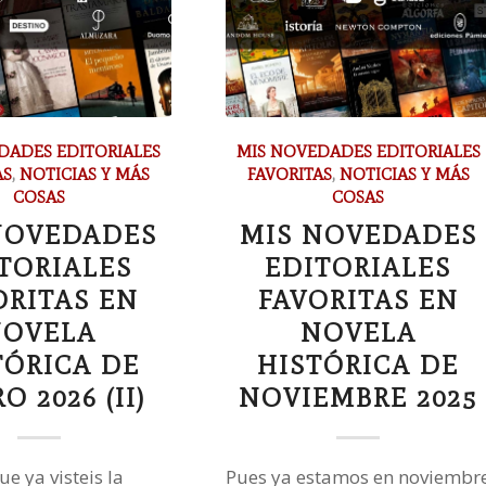
DADES EDITORIALES
MIS NOVEDADES EDITORIALES
AS
,
NOTICIAS Y MÁS
FAVORITAS
,
NOTICIAS Y MÁS
COSAS
COSAS
NOVEDADES
MIS NOVEDADES
TORIALES
EDITORIALES
ORITAS EN
FAVORITAS EN
OVELA
NOVELA
TÓRICA DE
HISTÓRICA DE
O 2026 (II)
NOVIEMBRE 2025
e ya visteis la
Pues ya estamos en noviembr