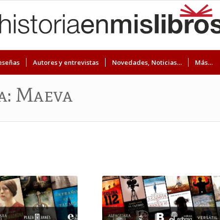
eseñas
Autores y entrevistas
Novedades, Noticias…
Más…
ta: Maeva