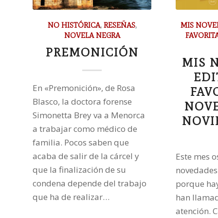
NO HISTÓRICA
,
RESEÑAS
,
MIS NOVE
NOVELA NEGRA
FAVORIT
PREMONICIÓN
MIS 
EDI
En «Premonición», de Rosa
FAV
Blasco, la doctora forense
NOVE
Simonetta Brey va a Menorca
NOVI
a trabajar como médico de
familia. Pocos saben que
acaba de salir de la cárcel y
Este mes os
que la finalización de su
novedades 
condena depende del trabajo
porque ha
que ha de realizar…
han llama
atención. C