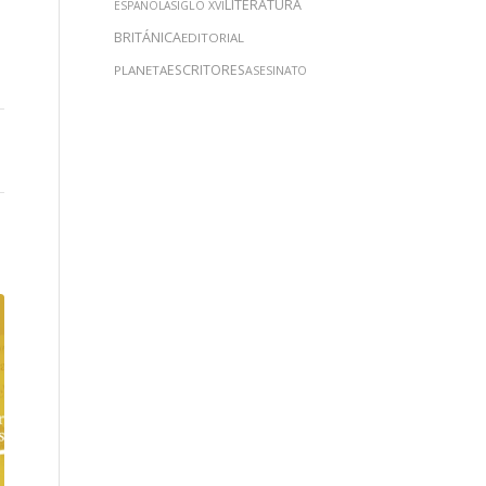
LITERATURA
ESPAÑOLA
SIGLO XVI
BRITÁNICA
EDITORIAL
ESCRITORES
PLANETA
ASESINATO