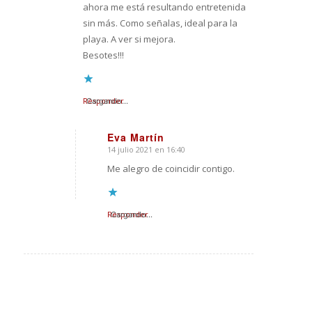
ahora me está resultando entretenida
sin más. Como señalas, ideal para la
playa. A ver si mejora.
Besotes!!!
Responder
Cargando...
Eva Martín
14 julio 2021 en 16:40
Dice:
Me alegro de coincidir contigo.
Responder
Cargando...