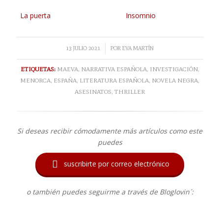
La puerta
Insomnio
/
13 JULIO 2021
POR
EVA MARTÍN
ETIQUETAS:
MAEVA
,
NARRATIVA ESPAÑOLA
,
INVESTIGACIÓN
,
MENORCA
,
ESPAÑA
,
LITERATURA ESPAÑOLA
,
NOVELA NEGRA
,
ASESINATOS
,
THRILLER
Si deseas recibir cómodamente más artículos como este
puedes

suscribirte por correo electrónico
o también puedes seguirme a través de Bloglovin´: