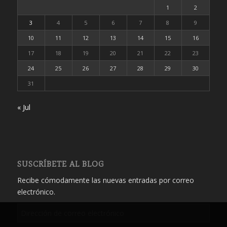
1
2
3
4
5
6
7
8
9
10
11
12
13
14
15
16
17
18
19
20
21
22
23
24
25
26
27
28
29
30
31
« Jul
SUSCRÍBETE AL BLOG
Recibe cómodamente las nuevas entradas por correo
electrónico.
Dirección
de